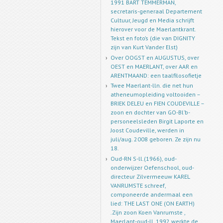
1991 BART TEMMERMAN,
secretaris-generaal Departement
Cultuur, Jeugd en Media schrijft
hierover voor de Maerlantkrant.
Tekst en foto’s (die van DIGNITY
zijn van Kurt Vander Elst)
Over OOGST en AUGUSTUS, over
OEST en MAERLANT, over AAR en
ARENTMAAND: een taalfilosofietje
Twee Maerlant-lln. die net hun
atheneumopleiding voltooiden –
BRIEK DELEU en FIEN COUDEVILLE –
zoon en dochter van GO-Bl’b-
personeelsleden Birgit Laporte en
Joost Coudeville, werden in
juli/aug. 2008 geboren. Ze zijn nu
18.
Oud-RN S-ll.(1966), oud-
onderwijzer Oefenschool, oud-
directeur Zilvermeeuw KAREL
VANRUMSTE schreef,
componeerde andermaal een
lied: THE LAST ONE (ON EARTH)
.Zijn zoon Koen Vanrumste ,
Maerlant-oud-ll. 1992 werkte de