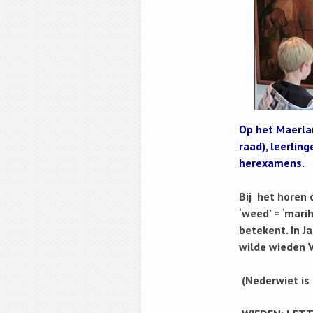
Op het Maerla
raad), leerlin
herexamens.
Bij het horen 
‘weed’ = ‘marih
betekent. In 
wilde wieden V
(Nederwiet is