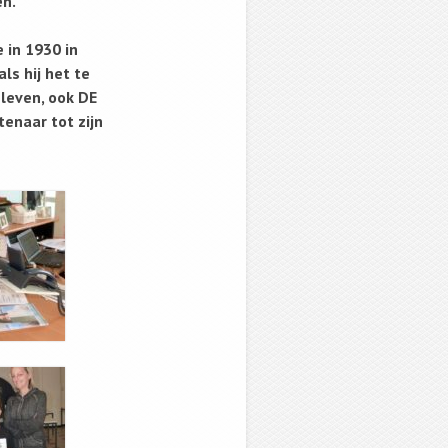
en.
 in 1930 in
s hij het te
nleven, ook DE
enaar tot zijn