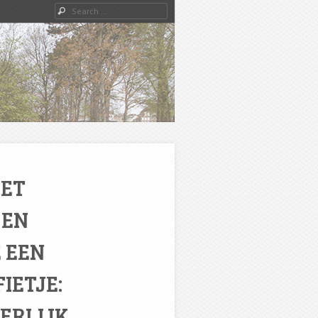
Search
HET
 EN
 EEN
IETJE:
ERLIJK