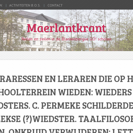
W.
ACTIVITEITEN B.O.S.
CONTACT
Maerlantkrant
Reilen en zeilen in de Blankenbergse GO! scholen
RARESSEN EN LERAREN DIE OP 
HOOLTERREIN WIEDEN: WIEDERS
DSTERS. C. PERMEKE SCHILDERDE
EKSE (?)WIEDSTER. TAALFILOSOF
N, ONKRUID VERWIJDEREN: LETT