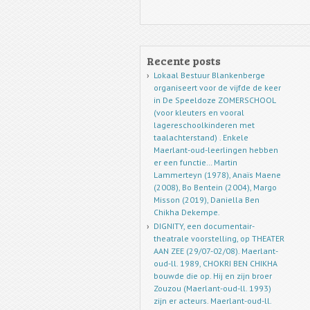
Recente posts
Lokaal Bestuur Blankenberge
organiseert voor de vijfde de keer
in De Speeldoze ZOMERSCHOOL
(voor kleuters en vooral
lagereschoolkinderen met
taalachterstand) . Enkele
Maerlant-oud-leerlingen hebben
er een functie… Martin
Lammerteyn (1978), Anaïs Maene
(2008), Bo Bentein (2004), Margo
Misson (2019), Daniella Ben
Chikha Dekempe.
DIGNITY, een documentair-
theatrale voorstelling, op THEATER
AAN ZEE (29/07-02/08). Maerlant-
oud-ll. 1989, CHOKRI BEN CHIKHA
bouwde die op. Hij en zijn broer
Zouzou (Maerlant-oud-ll. 1993)
zijn er acteurs. Maerlant-oud-ll.