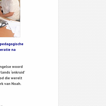
(pedagogische
beratie na
Engelse woord
lands ‘onkruid’
od die werelt
ark van Noah.