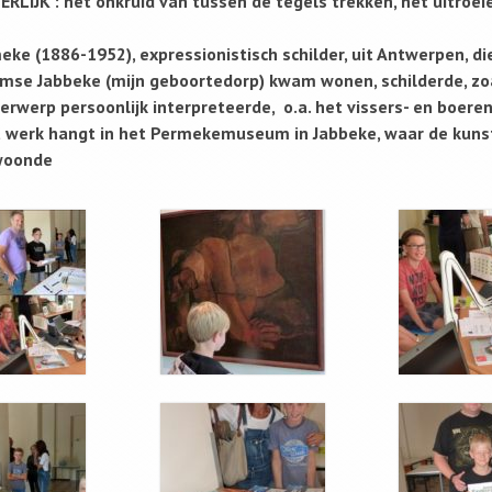
LIJK : het onkruid van tussen de tegels trekken, het uitroei
ke (1886-1952), expressionistisch schilder, uit Antwerpen, die
mse Jabbeke (mijn geboortedorp) kwam wonen, schilderde, zoal
erwerp persoonlijk interpreteerde, o.a. het vissers- en boere
 werk hangt in het Permekemuseum in Jabbeke, waar de kunst
woonde