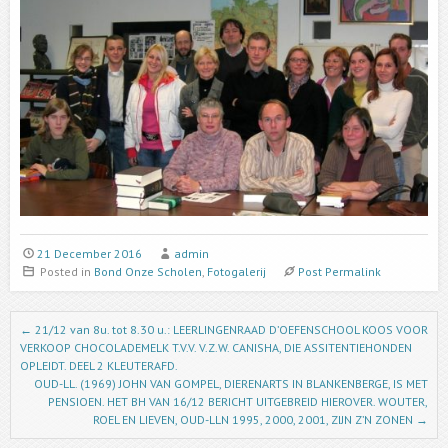
21 December 2016
admin
Posted in
Bond Onze Scholen
,
Fotogalerij
Post Permalink
Post navigation
←
21/12 van 8u. tot 8.30 u.: LEERLINGENRAAD D’OEFENSCHOOL KOOS VOOR
VERKOOP CHOCOLADEMELK T.V.V. V.Z.W. CANISHA, DIE ASSITENTIEHONDEN
OPLEIDT. DEEL 2 KLEUTERAFD.
OUD-LL. (1969) JOHN VAN GOMPEL, DIERENARTS IN BLANKENBERGE, IS MET
PENSIOEN. HET BH VAN 16/12 BERICHT UITGEBREID HIEROVER. WOUTER,
ROEL EN LIEVEN, OUD-LLN 1995, 2000, 2001, ZIJN Z’N ZONEN
→