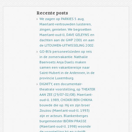
Recente posts
We zagen op PARKIES 5 aug.
Maerlant-vertrouwden luisteren,
zingen, genieten. We begroetten
Maerlant-oud-ll. DAVE GELEYNS en
dachten aan de GWP 2001 en aan
de LITOUWEN-UITWISSELING 2002.
GO-Bl’b personeelsleden op reis
in de zomervakantie. Nathalie
Baervoets Anja Daels maken
samen een vakantiereisje naar
Saint-Hubert in de Ardennen, in de
provincie Luxemburg.
DIGNITY, een documentair-
theatrale voorstelling, op THEATER
AAN ZEE (29/07-02/08). Maerlant-
oud-ll. 1989, CHOKRI BEN CHIKHA
bouwde die op. Hij en zijn broer
Zouzou (Maerlant-oud-ll. 1993)
zijn er acteurs. Blankenberges
burgemeester BJÖRN PRASSE
(Maerlant-oud-ll. 1998) woonde
de voorstelling bij en schrijft