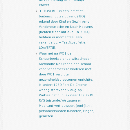
erover.
‘T LOAVERTJE is een initiatief
buitenschoolse opvang (IBO)
erkend door Kind en Gezin. Arno
Vandenbussche en Noah Hessens
(beiden Maerlant-oud-lln. 2024)
hebben er momenteel een
vakantiejob. + Taalfilosofietje:
LOAVERTJE.
Waar net na WO1 de
Schaarbeekse onderwijsschepen
Alexandre De Craene een school
voor Schaarbeekse kinderen met
door WO1 vergrote
gezondheidsproblemen oprichtte,
is sedert 1980 Park De Craene,
waar gisteravond 5 aug. op
Parkies het publiek naar TB90 x DJ
RVG luisterde. We zagen er
Maerlant-vertrouwden, (oud-)lln.,
personeelsleden luisteren, zingen,
genieten.