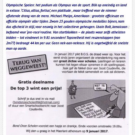
Olympische Spelen: het podium als Olympus van de sport. Blik op oneindig en land
in extase. ‘Citius, altius, fortius’, een platitude , maar treffend voor de nimmer
aflatende drang van de mens. Michael Phelps, Amerikaan : grootste officieuze en
officiële olympiër aller tijden. Zwom 23 gouden olympische medailles bijeen, nam
dus afscheid in stijl, voor eeuwig in het collectieve geheugen. Usain Bolt, Jamaicaan :
befaamd voor ‘pre-race’-routine. Van startblokken – de plaats waar zelfs atheïsten
bidden – tot eindmeet in 9.81 seconden! Topsnelheid met reuzenstappen (van
2m77) bedraagt 44 km per uur. Geen nek-aan-nekrace. Hij is ongetwijfeld de snelste
man op aarde.