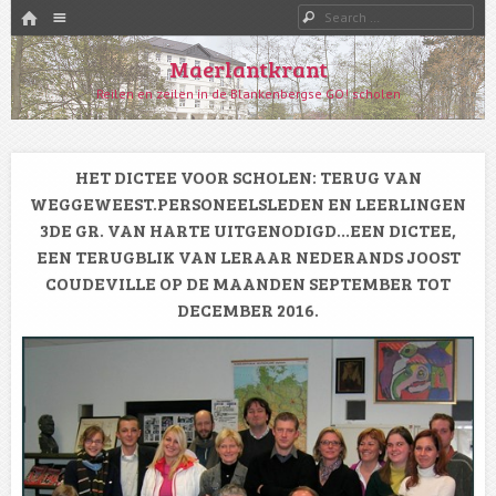
HOME
Menu
Search
SKIP TO CONTENT
Maerlantkrant
Reilen en zeilen in de Blankenbergse GO! scholen
HET DICTEE VOOR SCHOLEN: TERUG VAN
WEGGEWEEST.PERSONEELSLEDEN EN LEERLINGEN
3DE GR. VAN HARTE UITGENODIGD…EEN DICTEE,
EEN TERUGBLIK VAN LERAAR NEDERANDS JOOST
COUDEVILLE OP DE MAANDEN SEPTEMBER TOT
DECEMBER 2016.