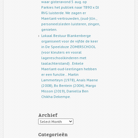
waar gisteravond 5 aug. op
Parkies het publiek naar TB90 x DJ
RVG luisterde. We zagen er
Maerlant-vertrouwden, (oud-)lln.,
personeelsleden luisteren, zingen,
genieten.
Lokaal Bestuur Blankenberge
organiseert voor de vijfde de keer
in De Speeldoze ZOMERSCHOOL
(voor kleuters en vooral
lagereschoolkinderen met
taalachterstand) . Enkele
Maerlant-oud-leerlingen hebben
er een functie… Martin
Lammerteyn (1978), Anaïs Maene
(2008), Bo Bentein (2004), Margo
Misson (2019), Daniella Ben
Chikha Dekempe.
Archief
Archief
Categorieën