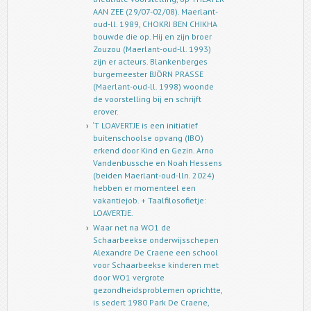
AAN ZEE (29/07-02/08). Maerlant-
oud-ll. 1989, CHOKRI BEN CHIKHA
bouwde die op. Hij en zijn broer
Zouzou (Maerlant-oud-ll. 1993)
zijn er acteurs. Blankenberges
burgemeester BJÖRN PRASSE
(Maerlant-oud-ll. 1998) woonde
de voorstelling bij en schrijft
erover.
‘T LOAVERTJE is een initiatief
buitenschoolse opvang (IBO)
erkend door Kind en Gezin. Arno
Vandenbussche en Noah Hessens
(beiden Maerlant-oud-lln. 2024)
hebben er momenteel een
vakantiejob. + Taalfilosofietje:
LOAVERTJE.
Waar net na WO1 de
Schaarbeekse onderwijsschepen
Alexandre De Craene een school
voor Schaarbeekse kinderen met
door WO1 vergrote
gezondheidsproblemen oprichtte,
is sedert 1980 Park De Craene,