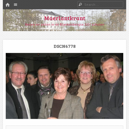
HOME
Menu
Search
SKIP TO CONTENT
Maerlantkrant
Reilen en zeilen in de Blankenbergse GO! scholen
DSCN6778