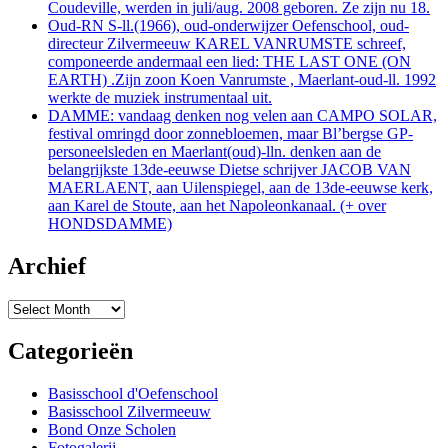
Coudeville, werden in juli/aug. 2008 geboren. Ze zijn nu 18.
Oud-RN S-ll.(1966), oud-onderwijzer Oefenschool, oud-
directeur Zilvermeeuw KAREL VANRUMSTE schreef,
componeerde andermaal een lied: THE LAST ONE (ON
EARTH) .Zijn zoon Koen Vanrumste , Maerlant-oud-ll. 1992
werkte de muziek instrumentaal uit.
DAMME: vandaag denken nog velen aan CAMPO SOLAR,
festival omringd door zonnebloemen, maar Bl’bergse GP-
personeelsleden en Maerlant(oud)-lln. denken aan de
belangrijkste 13de-eeuwse Dietse schrijver JACOB VAN
MAERLAENT, aan Uilenspiegel, aan de 13de-eeuwse kerk,
aan Karel de Stoute, aan het Napoleonkanaal. (+ over
HONDSDAMME)
Archief
Archief
Categorieën
Basisschool d'Oefenschool
Basisschool Zilvermeeuw
Bond Onze Scholen
Fotogalerij