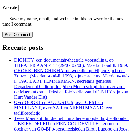
Website
Save my name, email, and website in this browser for the next
time I comment.
Recente posts
DIGNITY, een documentair-theatrale voorstelling, op
THEATER AAN ZEE (29/07-02/08). Maerlant-oud-ll. 1989,
CHOKRI BEN CHIKHA bouwde die op. Hij en zijn broer
Zouzou (Maerlant-oud-ll. 1993) zijn er acteurs. Maerlant-oud-
ll. 1991 BART TEMMERMAN, secretaris-generaal
Departement Cultuur, Jeugd en Media schrijft hierover voor
de Maerlantkrant. Tekst en foto’s (die van DIGNITY zijn van
Kurt Vander Elst)
Over OOGST en AUGUSTUS, over OEST en
MAERLANT, over AAR en ARENTMAAND: een
taalfilosofietje
Twee Maerlant-lln. die net hun atheneumopleiding voltooiden
– BRIEK DELEU en FIEN COUDEVILLE – zoon en
dochter van GO-Bl’b-personeelsleden Birgit Laporte en Joost