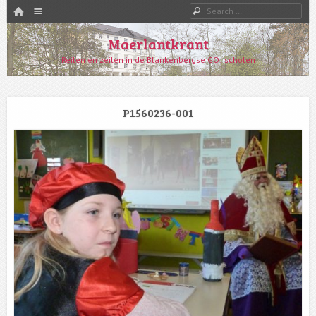
HOME
Menu
Search
SKIP TO CONTENT
Maerlantkrant
Reilen en zeilen in de Blankenbergse GO! scholen
P1560236-001