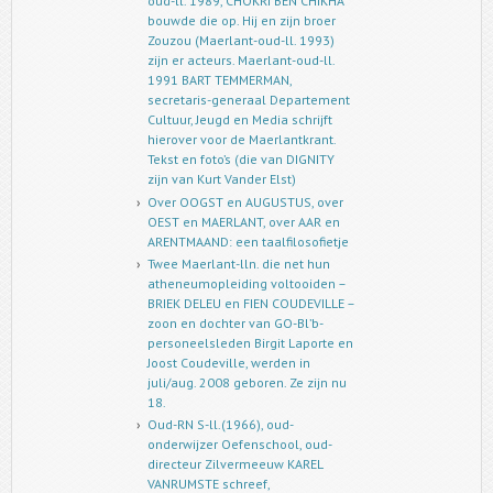
oud-ll. 1989, CHOKRI BEN CHIKHA
bouwde die op. Hij en zijn broer
Zouzou (Maerlant-oud-ll. 1993)
zijn er acteurs. Maerlant-oud-ll.
1991 BART TEMMERMAN,
secretaris-generaal Departement
Cultuur, Jeugd en Media schrijft
hierover voor de Maerlantkrant.
Tekst en foto’s (die van DIGNITY
zijn van Kurt Vander Elst)
Over OOGST en AUGUSTUS, over
OEST en MAERLANT, over AAR en
ARENTMAAND: een taalfilosofietje
Twee Maerlant-lln. die net hun
atheneumopleiding voltooiden –
BRIEK DELEU en FIEN COUDEVILLE –
zoon en dochter van GO-Bl’b-
personeelsleden Birgit Laporte en
Joost Coudeville, werden in
juli/aug. 2008 geboren. Ze zijn nu
18.
Oud-RN S-ll.(1966), oud-
onderwijzer Oefenschool, oud-
directeur Zilvermeeuw KAREL
VANRUMSTE schreef,