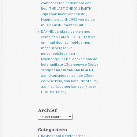
componeerde andermaal een
lied: THE LAST ONE (ON EARTH)
.Zijn zoon Koen Vanrumste ,
Maerlant-oud-ll. 1992 werkte de
muziek instrumentaal uit.
DAMME: vandaag denken nog
velen aan CAMPO SOLAR, festival
omringd door zonnebloemen,
maar Bl’bergse GP-
personeelsleden en
Maerlant(oud)-lln. denken aan de
belangrijkste 13de-eeuwse Dietse
schrijver JACOB VAN MAERLAENT,
aan Uilenspiegel, aan de 13de-
eeuwse kerk, aan Karel de Stoute,
aan het Napoleonkanaal. (+ over
HONDSDAMME)
Archief
Archief
Categorieën
Basisschool d'Oefenschool