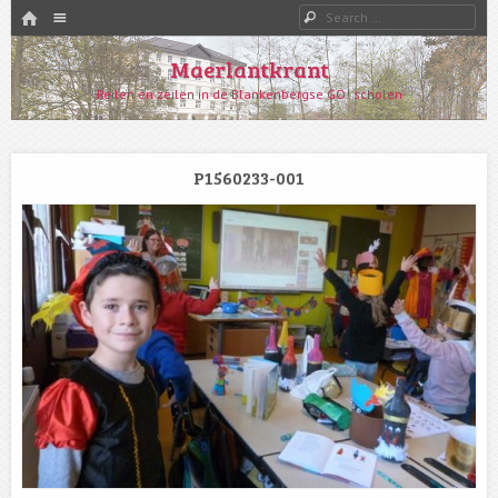
HOME
Menu
Search
SKIP TO CONTENT
Maerlantkrant
Reilen en zeilen in de Blankenbergse GO! scholen
P1560233-001