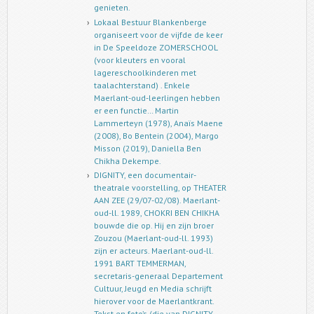
genieten.
Lokaal Bestuur Blankenberge
organiseert voor de vijfde de keer
in De Speeldoze ZOMERSCHOOL
(voor kleuters en vooral
lagereschoolkinderen met
taalachterstand) . Enkele
Maerlant-oud-leerlingen hebben
er een functie… Martin
Lammerteyn (1978), Anaïs Maene
(2008), Bo Bentein (2004), Margo
Misson (2019), Daniella Ben
Chikha Dekempe.
DIGNITY, een documentair-
theatrale voorstelling, op THEATER
AAN ZEE (29/07-02/08). Maerlant-
oud-ll. 1989, CHOKRI BEN CHIKHA
bouwde die op. Hij en zijn broer
Zouzou (Maerlant-oud-ll. 1993)
zijn er acteurs. Maerlant-oud-ll.
1991 BART TEMMERMAN,
secretaris-generaal Departement
Cultuur, Jeugd en Media schrijft
hierover voor de Maerlantkrant.
Tekst en foto’s (die van DIGNITY