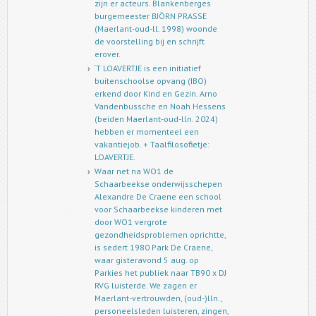
zijn er acteurs. Blankenberges
burgemeester BJÖRN PRASSE
(Maerlant-oud-ll. 1998) woonde
de voorstelling bij en schrijft
erover.
‘T LOAVERTJE is een initiatief
buitenschoolse opvang (IBO)
erkend door Kind en Gezin. Arno
Vandenbussche en Noah Hessens
(beiden Maerlant-oud-lln. 2024)
hebben er momenteel een
vakantiejob. + Taalfilosofietje:
LOAVERTJE.
Waar net na WO1 de
Schaarbeekse onderwijsschepen
Alexandre De Craene een school
voor Schaarbeekse kinderen met
door WO1 vergrote
gezondheidsproblemen oprichtte,
is sedert 1980 Park De Craene,
waar gisteravond 5 aug. op
Parkies het publiek naar TB90 x DJ
RVG luisterde. We zagen er
Maerlant-vertrouwden, (oud-)lln.,
personeelsleden luisteren, zingen,