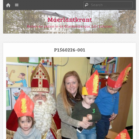
HOME
Menu
Search
SKIP TO CONTENT
Maerlantkrant
Reilen en zeilen in de Blankenbergse GO! scholen
P1560226-001