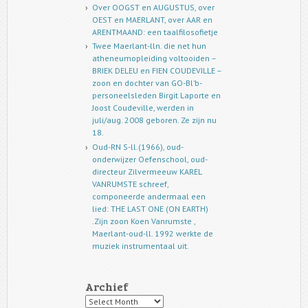
Over OOGST en AUGUSTUS, over
OEST en MAERLANT, over AAR en
ARENTMAAND: een taalfilosofietje
Twee Maerlant-lln. die net hun
atheneumopleiding voltooiden –
BRIEK DELEU en FIEN COUDEVILLE –
zoon en dochter van GO-Bl’b-
personeelsleden Birgit Laporte en
Joost Coudeville, werden in
juli/aug. 2008 geboren. Ze zijn nu
18.
Oud-RN S-ll.(1966), oud-
onderwijzer Oefenschool, oud-
directeur Zilvermeeuw KAREL
VANRUMSTE schreef,
componeerde andermaal een
lied: THE LAST ONE (ON EARTH)
.Zijn zoon Koen Vanrumste ,
Maerlant-oud-ll. 1992 werkte de
muziek instrumentaal uit.
Archief
Archief