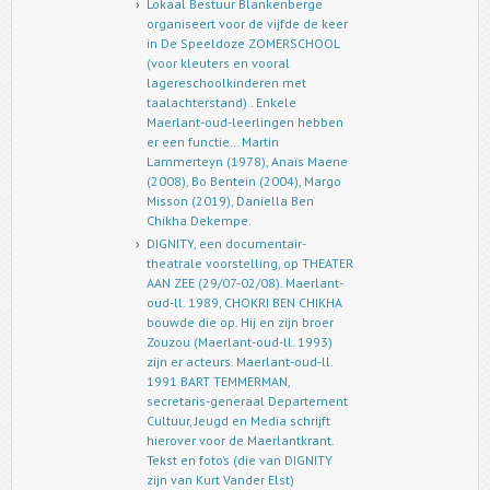
Lokaal Bestuur Blankenberge
organiseert voor de vijfde de keer
in De Speeldoze ZOMERSCHOOL
(voor kleuters en vooral
lagereschoolkinderen met
taalachterstand) . Enkele
Maerlant-oud-leerlingen hebben
er een functie… Martin
Lammerteyn (1978), Anaïs Maene
(2008), Bo Bentein (2004), Margo
Misson (2019), Daniella Ben
Chikha Dekempe.
DIGNITY, een documentair-
theatrale voorstelling, op THEATER
AAN ZEE (29/07-02/08). Maerlant-
oud-ll. 1989, CHOKRI BEN CHIKHA
bouwde die op. Hij en zijn broer
Zouzou (Maerlant-oud-ll. 1993)
zijn er acteurs. Maerlant-oud-ll.
1991 BART TEMMERMAN,
secretaris-generaal Departement
Cultuur, Jeugd en Media schrijft
hierover voor de Maerlantkrant.
Tekst en foto’s (die van DIGNITY
zijn van Kurt Vander Elst)