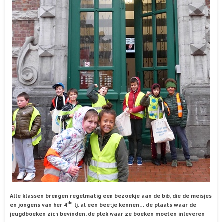
Alle klassen brengen regelmatig een bezoekje aan de bib, die de meisjes
de
en jongens van her 4
lj. al een beetje kennen… de plaats waar de
jeugdboeken zich bevinden, de plek waar ze boeken moeten inleveren