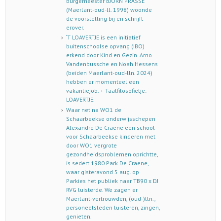
burgemeester BJÖRN PRASSE
(Maerlant-oud-ll. 1998) woonde
de voorstelling bij en schrijft
erover.
‘T LOAVERTJE is een initiatief
buitenschoolse opvang (IBO)
erkend door Kind en Gezin. Arno
Vandenbussche en Noah Hessens
(beiden Maerlant-oud-lln. 2024)
hebben er momenteel een
vakantiejob. + Taalfilosofietje:
LOAVERTJE.
Waar net na WO1 de
Schaarbeekse onderwijsschepen
Alexandre De Craene een school
voor Schaarbeekse kinderen met
door WO1 vergrote
gezondheidsproblemen oprichtte,
is sedert 1980 Park De Craene,
waar gisteravond 5 aug. op
Parkies het publiek naar TB90 x DJ
RVG luisterde. We zagen er
Maerlant-vertrouwden, (oud-)lln.,
personeelsleden luisteren, zingen,
genieten.