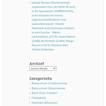
Lokaal Bestuur Blankenberge
organiseert voor de vijfde de keer
in De Speeldoze ZOMERSCHOOL
(voor kleuters en vooral
lagereschoolkinderen met
taalachterstand) . Enkele
Maerlant-oud-leerlingen hebben
er een functie… Martin
Lammerteyn (1978), Anaïs Maene
(2008), Bo Bentein (2004), Margo
Misson (2019), Daniella Ben
Chikha Dekempe.
Archief
Archief
Categorieën
Basisschool d'Oefenschool
Basisschool Zilvermeeuw
Bond Onze Scholen
Fotogalerij
Maerlant Atheneum