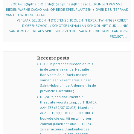
Post navigation
←
SODA+: S(tiptheid)O(orde)D(iscipline)A(ttitide)-: LEERLINGEN VAN 5VZ
BIEDEN WARME CACAO AAN OP BEIDE SPEELPLAATSEN + OVER DE UITSPRAAK
VAN HET WOORD ‘CACAO’
VIJF JAAR GELEDEN IN D’OEFENSCHOOL EN IN IEPER: TWININGSPROJECT
D’OEFENSCHOOL / SCHOTSE LATHALLAN SCHOOL MET OUD-LL. NIC
VANDERMARLIERE ALS SPILFIGUUR VAN HET SACRED SOIL FROM FLANDERS-
PROJECT.
→
Recente posts
GO-Bl’b personeelsleden op reis
in de zomervakantie. Nathalie
Baervoets Anja Daels maken
samen een vakantiereisje naar
Saint-Hubert in de Ardennen, in de
provincie Luxemburg.
DIGNITY, een documentair-
theatrale voorstelling, op THEATER
AAN ZEE (29/07-02/08). Maerlant-
oud-ll. 1989, CHOKRI BEN CHIKHA
bouwde die op. Hij en zijn broer
Zouzou (Maerlant-oud-ll. 1993)
zijn er acteurs. Blankenberges