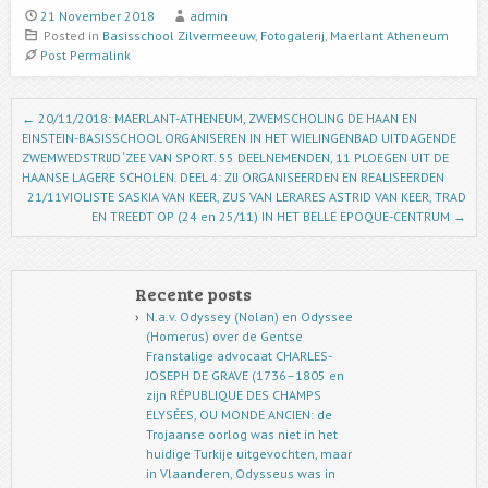
21 November 2018
admin
Posted in
Basisschool Zilvermeeuw
,
Fotogalerij
,
Maerlant Atheneum
Post Permalink
Post navigation
←
20/11/2018: MAERLANT-ATHENEUM, ZWEMSCHOLING DE HAAN EN
EINSTEIN-BASISSCHOOL ORGANISEREN IN HET WIELINGENBAD UITDAGENDE
ZWEMWEDSTRIJD ‘ZEE VAN SPORT. 55 DEELNEMENDEN, 11 PLOEGEN UIT DE
HAANSE LAGERE SCHOLEN. DEEL 4: ZIJ ORGANISEERDEN EN REALISEERDEN
21/11VIOLISTE SASKIA VAN KEER, ZUS VAN LERARES ASTRID VAN KEER, TRAD
EN TREEDT OP (24 en 25/11) IN HET BELLE EPOQUE-CENTRUM
→
Recente posts
N.a.v. Odyssey (Nolan) en Odyssee
(Homerus) over de Gentse
Franstalige advocaat CHARLES-
JOSEPH DE GRAVE (1736–1805 en
zijn RÉPUBLIQUE DES CHAMPS
ELYSÉES, OU MONDE ANCIEN: de
Trojaanse oorlog was niet in het
huidige Turkije uitgevochten, maar
in Vlaanderen, Odysseus was in