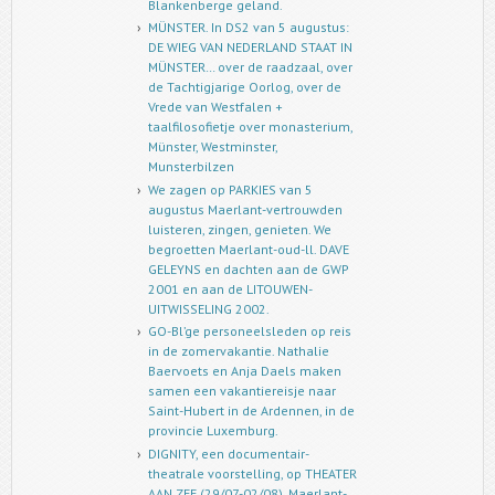
Blankenberge geland.
MÜNSTER. In DS2 van 5 augustus:
DE WIEG VAN NEDERLAND STAAT IN
MÜNSTER… over de raadzaal, over
de Tachtigjarige Oorlog, over de
Vrede van Westfalen +
taalfilosofietje over monasterium,
Münster, Westminster,
Munsterbilzen
We zagen op PARKIES van 5
augustus Maerlant-vertrouwden
luisteren, zingen, genieten. We
begroetten Maerlant-oud-ll. DAVE
GELEYNS en dachten aan de GWP
2001 en aan de LITOUWEN-
UITWISSELING 2002.
GO-Bl’ge personeelsleden op reis
in de zomervakantie. Nathalie
Baervoets en Anja Daels maken
samen een vakantiereisje naar
Saint-Hubert in de Ardennen, in de
provincie Luxemburg.
DIGNITY, een documentair-
theatrale voorstelling, op THEATER
AAN ZEE (29/07-02/08). Maerlant-