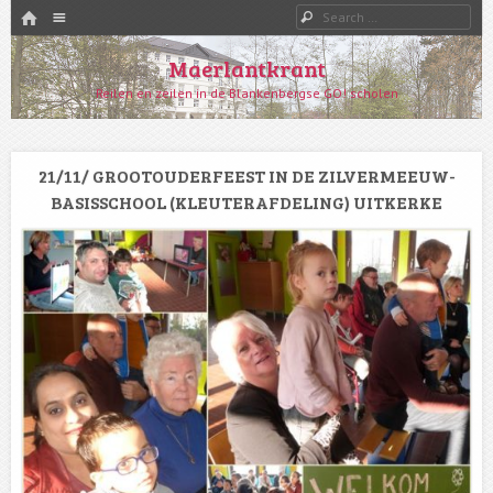
HOME
Menu
Search
SKIP TO CONTENT
Maerlantkrant
Reilen en zeilen in de Blankenbergse GO! scholen
21/11/ GROOTOUDERFEEST IN DE ZILVERMEEUW-
BASISSCHOOL (KLEUTERAFDELING) UITKERKE