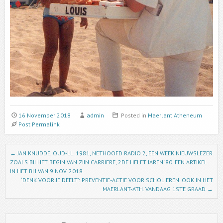
16 November 2018
admin
Posted in
Maerlant Atheneum
Post Permalink
Post navigation
←
JAN KNUDDE, OUD-LL. 1981, NETHOOFD RADIO 2, EEN WEEK NIEUWSLEZER
ZOALS BIJ HET BEGIN VAN ZIJN CARRIERE, 2DE HELFT JAREN ’80. EEN ARTIKEL
IN HET BH VAN 9 NOV. 2018
‘DENK VOOR JE DEELT’: PREVENTIE-ACTIE VOOR SCHOLIEREN. OOK IN HET
MAERLANT-ATH. VANDAAG 1STE GRAAD
→