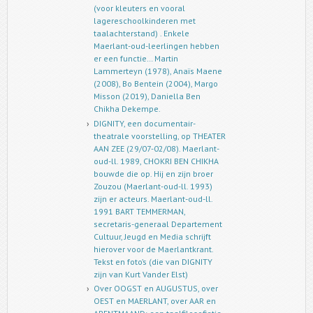
(voor kleuters en vooral
lagereschoolkinderen met
taalachterstand) . Enkele
Maerlant-oud-leerlingen hebben
er een functie… Martin
Lammerteyn (1978), Anaïs Maene
(2008), Bo Bentein (2004), Margo
Misson (2019), Daniella Ben
Chikha Dekempe.
DIGNITY, een documentair-
theatrale voorstelling, op THEATER
AAN ZEE (29/07-02/08). Maerlant-
oud-ll. 1989, CHOKRI BEN CHIKHA
bouwde die op. Hij en zijn broer
Zouzou (Maerlant-oud-ll. 1993)
zijn er acteurs. Maerlant-oud-ll.
1991 BART TEMMERMAN,
secretaris-generaal Departement
Cultuur, Jeugd en Media schrijft
hierover voor de Maerlantkrant.
Tekst en foto’s (die van DIGNITY
zijn van Kurt Vander Elst)
Over OOGST en AUGUSTUS, over
OEST en MAERLANT, over AAR en