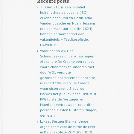
Recente posts
‘T LOAVERTJE is een initiatief
buitenschoolse opvang (IBO)
erkend door Kind en Gezin. Arno
Vandenbussche en Noah Hessens
(beiden Maerlant-oud-lln. 2024)
hebben er momenteel een
vakantiejob. + Taalfilosofietje:
LOAVERTJE.
Waar net na WO1 de
Schaarbeekse onderwijsschepen
Alexandre De Craene een school
voor Schaarbeekse kinderen met
door WO1 vergrote
gezondheidsproblemen oprichtte,
is sedert 1980 Park De Craene,
waar gisteravond 5 aug. op
Parkies het publiek naar TB90 x DJ
RVG luisterde. We zagen er
Maerlant-vertrouwden, (oud-)lln.,
personeelsleden luisteren, zingen,
genieten.
Lokaal Bestuur Blankenberge
organiseert voor de vijfde de keer
in De Speeldoze ZOMERSCHOOL