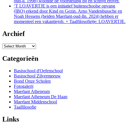
oud-ll. 1998) woonde de voorstelling bij en schrijft erover.
‘T LOAVERTJE is een initiatief buitenschoolse opvang
(IBO) erkend door Kind en Gezin. Arno Vandenbussche en
Noah Hessens (beiden Maerlant-oud-lln. 2024) hebben er
momenteel een vakantiejob. + Taalfilosofietje: LOAVERTJE.
Archief
Archief
Categorieën
Basisschool d'Oefenschool
Basisschool Zilvermeeuw
Bond Onze Scholen
Fotogalerij
Maerlant Atheneum
Maerlant Atheneum De Haan
Maerlant Middenschool
Taalfilosofie
Links