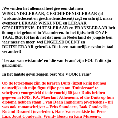
We vinden het allemaal heel gewoon dat men
.
WISKUNDELERAAR, GESCHIEDENISLERAAR (of
‘wiskundedocent en geschiedenisdocent) zegt en schrijft, maar
evenzeer LERAAR WISKUNDE en LERAAR
GESCHIEDENIS. DUITSLERAAR en FRANSLERAAR heb
ik nog niet gehoord in Vlaanderen. In het tijdschrift ONZE
TAAL (9/2016) las ik net dat men in Nederland de jongste tien
jaar meer en meer wel ENGELSDOCENT en
DUITSLERAAR gebruikt. Dit is een natuurlijke evolutie: taal
verandert!
‘Leraar van wiskunde’ en ‘die van Frans’ zijn FOUT: dit zijn
gallicismen.
In het laatste geval zeggen best ‘die VOOR Frans’
Op de fotocollage zijn de leraren Duits (ikzelf krijg het nog
nauwelijks uit mijn figuurlijke pen om ‘Duitsleraar’ te
schrijven) voorgesteld die de voorbij 60 jaar Duits hebben
gegeven in RNS, KA, Maerlant-Atheneum, of die Duits op hun
diploma hebben staan…van Daan Inghelram (overleden) – hij
was ook romanschrijver – Frits Standaert, Jaak Coudeville,
Roland Desmedt (overleden), Hans Vansteenkiste tot Peter
Lips, Joost Coudeville, Wendy Bossu en Kira Museeuw.