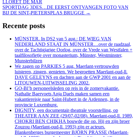
LLORET DE MAR
SPORTDAG 3DES…DE EERST ONTVANGEN FOTO VAN
BIJ DE SINT-PIETERSPLAS BRUGGE
→
Recente posts
MÜNSTER. In DS2 van 5 aug.: DE WIEG VAN
NEDERLAND STAAT IN MÜNSTER…over de raadzaal,
over de Tachtigjarige Oorlog, over de Vrede van Westfalen +
taalfilosofietje over monasterium, Münster, Westminster,
Munsterbilzen
We zagen op PARKIES 5 aug. Maerlant-vertrouwden
luisteren, zingen, genieten. We begroetten Maerlant-oud-ll.
DAVE GELEYNS en dachten aan de GWP 2001 en aan de
LITOUWEN-UITWISSELING 2002.
GO-Bl’b personeelsleden op reis in de zomervakantie.
Nathalie Baervoets Anja Daels maken samen een
vakantiereisje naar Saint-Hubert in de Ardennen, in de
provincie Luxemburg.
DIGNITY, een documentair-theatrale voorstelling, op
THEATER AAN ZEE (29/07-02/08). Maerlant-oud-ll. 1989,
CHOKRI BEN CHIKHA bouwde die op. Hij en zijn broer
Zouzou (Maerlant-oud-ll. 1993) zijn er acteurs.
Blankenberges burgemeester BJÖRN PRASSE (Maerlant-