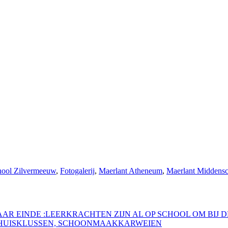
hool Zilvermeeuw
,
Fotogalerij
,
Maerlant Atheneum
,
Maerlant Middens
R EINDE :LEERKRACHTEN ZIJN AL OP SCHOOL OM BIJ D
RHUISKLUSSEN, SCHOONMAAKKARWEIEN