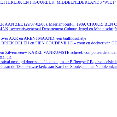
LETTERLIJK EN FIGUURLIJK. MIDDELNEDERLANDS ‘WIET’
TER AAN ZEE (29/07-02/08). Maerlant-oud-ll. 1989, CHOKRI BEN CHI
, secretaris-generaal Departement Cultuur, Jeugd en Media schrijft 
er AAR en ARENTMAAND: een taalfilosofietje
en – BRIEK DELEU en FIEN COUDEVILLE – zoon en dochter van GO-Bl’
irecteur Zilvermeeuw KAREL VANRUMSTE schreef, componeerde and
al uit.
 omringd door zonnebloemen, maar Bl’bergse GP-personeelsleden e
 aan de 13de-eeuwse kerk, aan Karel de Stoute, aan het Napole