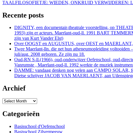
TAALFILOSOFIETJE: WIEDEN, ONKRUID VERWIJDEREN: 
Recente posts
DIGNITY, een documentair-theatrale voorstelling, op THEA
1993) zijn er acteurs. Maerlant-oud-ll. 1991 BART TEMMERMAN
zijn van Kurt Vander Elst)
Over OOGST en AUGUSTUS, over OEST en MAERLANT, ov
Twee Maerlant-lln. die net hun atheneumopleiding voltooid
juli/aug. 2008 geboren. Ze zijn nu 18.
Oud-RN S-ll.(1966), oud-onderwijzer Oefenschool, oud-d
Vanrumste , Maerlant-oud-ll. 1992 werkte de muziek instrumenta
DAMME: vandaag denken nog velen aan CAMPO SOLAR, festival
Dietse schrijver JACOB VAN MAERLAENT, aan Uilenspiegel,
Archief
Archief
Categorieën
Basisschool d'Oefenschool
Basisschool Zilvermeeuw