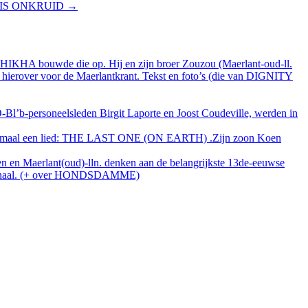
 IS ONKRUID
→
KHA bouwde die op. Hij en zijn broer Zouzou (Maerlant-oud-ll.
hierover voor de Maerlantkrant. Tekst en foto’s (die van DIGNITY
b-personeelsleden Birgit Laporte en Joost Coudeville, werden in
ermaal een lied: THE LAST ONE (ON EARTH) .Zijn zoon Koen
n Maerlant(oud)-lln. denken aan de belangrijkste 13de-eeuwse
onkanaal. (+ over HONDSDAMME)