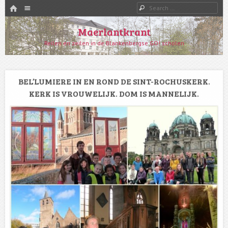
HOME
Menu
Search
SKIP TO CONTENT
Maerlantkrant
Reilen en zeilen in de Blankenbergse GO! scholen
BEL’LUMIERE IN EN ROND DE SINT-ROCHUSKERK.
KERK IS VROUWELIJK. DOM IS MANNELIJK.