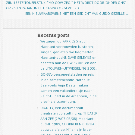
ZIJN 46STE TONEELSTUK: “MO GOW ZEG!”. HET WORDT DOOR ‘ONDER ONS’
OP 25 EN 26 JAN. IN HET CASINO OPGEVOERD
EEN NIEUWJAARSWENS MET EEN GEDICHT VAN GUIDO GEZELLE
→
Recente posts
We zagen op PARKIES 5 aug.
Maerlant-vertrouwden luisteren,
zingen, genieten. We begroetten
Maerlant-oud-ll. DAVE GELEYNS en
dachten aan de GWP 2001 en aan
de LITOUWEN-UITWISSELING 2002.
GO-Bl’b personeelsleden op reis
in de zomervakantie. Nathalie
Baervoets Anja Daels maken
samen een vakantiereisje naar
Saint-Hubert in de Ardennen, in de
provincie Luxemburg.
DIGNITY, een documentair-
theatrale voorstelling, op THEATER
AAN ZEE (29/07-02/08). Maerlant-
oud-ll. 1989, CHOKRI BEN CHIKHA
bouwde die op. Hij en zijn broer
Zouzou (Maerlant-oud-ll. 1993)