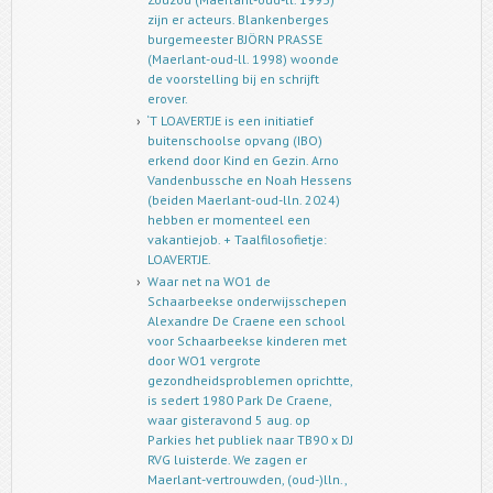
zijn er acteurs. Blankenberges
burgemeester BJÖRN PRASSE
(Maerlant-oud-ll. 1998) woonde
de voorstelling bij en schrijft
erover.
‘T LOAVERTJE is een initiatief
buitenschoolse opvang (IBO)
erkend door Kind en Gezin. Arno
Vandenbussche en Noah Hessens
(beiden Maerlant-oud-lln. 2024)
hebben er momenteel een
vakantiejob. + Taalfilosofietje:
LOAVERTJE.
Waar net na WO1 de
Schaarbeekse onderwijsschepen
Alexandre De Craene een school
voor Schaarbeekse kinderen met
door WO1 vergrote
gezondheidsproblemen oprichtte,
is sedert 1980 Park De Craene,
waar gisteravond 5 aug. op
Parkies het publiek naar TB90 x DJ
RVG luisterde. We zagen er
Maerlant-vertrouwden, (oud-)lln.,