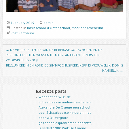
1 January 2019
admin
Posted in
Basisschool d'Oefenschool
,
Maerlant Atheneum
Post Permalink
Post navigation
←
DE VIER DIRECTEURS VAN DE BL’BERGSE GO!-SCHOLEN EN DE
PERSONEELSLEDEN WENSEN DE MAERLANTKRANTLEZERS EEN
VOORSPOEDIG 2019
BEL’LUMIERE IN EN ROND DE SINT-ROCHUSKERK. KERK IS VROUWELIJK. DOM IS
MANNELIJK.
→
Recente posts
Waar net na WO1 de
Schaarbeekse onderwijsschepen
Alexandre De Craene een school
voor Schaarbeekse kinderen met
door WO1 vergrote
gezondheidsproblemen oprichtte,
is sedert 1980 Park De Craene,