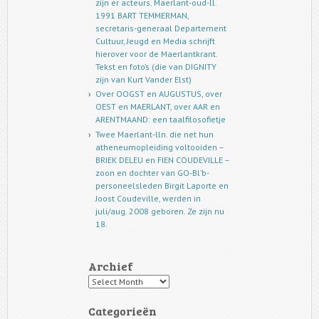
zijn er acteurs. Maerlant-oud-ll.
1991 BART TEMMERMAN,
secretaris-generaal Departement
Cultuur, Jeugd en Media schrijft
hierover voor de Maerlantkrant.
Tekst en foto’s (die van DIGNITY
zijn van Kurt Vander Elst)
Over OOGST en AUGUSTUS, over
OEST en MAERLANT, over AAR en
ARENTMAAND: een taalfilosofietje
Twee Maerlant-lln. die net hun
atheneumopleiding voltooiden –
BRIEK DELEU en FIEN COUDEVILLE –
zoon en dochter van GO-Bl’b-
personeelsleden Birgit Laporte en
Joost Coudeville, werden in
juli/aug. 2008 geboren. Ze zijn nu
18.
Archief
Archief
Categorieën