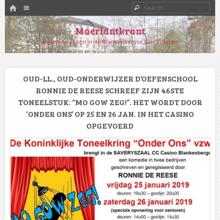
HOME
Menu
Search
SKIP TO CONTENT
Maerlantkrant
Reilen en zeilen in de Blankenbergse GO! scholen
OUD-LL., OUD-ONDERWIJZER D’OEFENSCHOOL
RONNIE DE REESE SCHREEF ZIJN 46STE
TONEELSTUK: “MO GOW ZEG!”. HET WORDT DOOR
‘ONDER ONS’ OP 25 EN 26 JAN. IN HET CASINO
OPGEVOERD