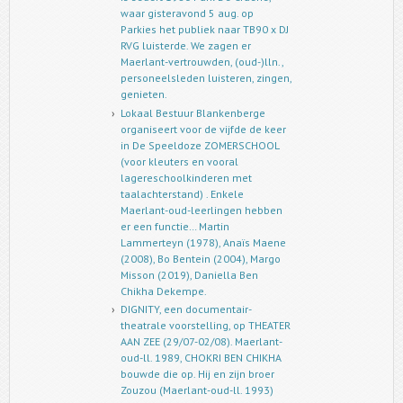
waar gisteravond 5 aug. op
Parkies het publiek naar TB90 x DJ
RVG luisterde. We zagen er
Maerlant-vertrouwden, (oud-)lln.,
personeelsleden luisteren, zingen,
genieten.
Lokaal Bestuur Blankenberge
organiseert voor de vijfde de keer
in De Speeldoze ZOMERSCHOOL
(voor kleuters en vooral
lagereschoolkinderen met
taalachterstand) . Enkele
Maerlant-oud-leerlingen hebben
er een functie… Martin
Lammerteyn (1978), Anaïs Maene
(2008), Bo Bentein (2004), Margo
Misson (2019), Daniella Ben
Chikha Dekempe.
DIGNITY, een documentair-
theatrale voorstelling, op THEATER
AAN ZEE (29/07-02/08). Maerlant-
oud-ll. 1989, CHOKRI BEN CHIKHA
bouwde die op. Hij en zijn broer
Zouzou (Maerlant-oud-ll. 1993)