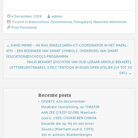
4 December 2018
admin
Posted in
Basisschool Zilvermeeuw
,
Fotogalerij
,
Maerlant Atheneum
Post Permalink
Post navigation
←
DAVID MINNE – HIJ WAS ENKELE JAREN ICT-COÖRDINATOR IN HET MAERL.-
ATH. – EEN BEDENKER VAN ‘SMART SYMBOLS’, ONDERDEEL VAN SMART
EDUCATION@SCHOOLS-PROGRAMMA
MAUD BEKAERT (DOCHTER VAN OUD-LERAAR ARNOLD BEKAERT),
LETTERKUNSTENARES, STELT TENTOON IN EIGEN OPEN ATELIER (14 TOT 30
DEC)
→
Recente posts
DIGNITY, een documentair-
theatrale voorstelling, op THEATER
AAN ZEE (29/07-02/08). Maerlant-
oud-ll. 1989, CHOKRI BEN CHIKHA
bouwde die op. Hij en zijn broer
Zouzou (Maerlant-oud-ll. 1993)
zijn er acteurs. Blankenberges