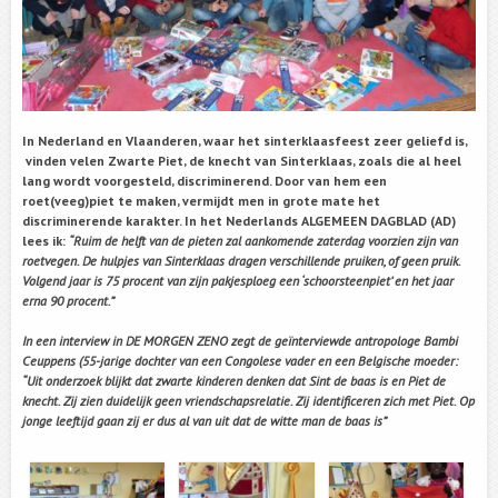
In Nederland en Vlaanderen, waar het sinterklaasfeest zeer geliefd is,
vinden velen Zwarte Piet, de knecht van Sinterklaas, zoals die al heel
lang wordt voorgesteld, discriminerend. Door van hem een
roet(veeg)piet te maken, vermijdt men in grote mate het
discriminerende karakter. In het Nederlands ALGEMEEN DAGBLAD (AD)
lees ik:
“Ruim de helft van de pieten zal aankomende zaterdag voorzien zijn van
roetvegen. De hulpjes van Sinterklaas dragen verschillende pruiken, of geen pruik.
Volgend jaar is 75 procent van zijn pakjesploeg een ‘schoorsteenpiet’ en het jaar
erna 90 procent.”
In een interview in DE MORGEN ZENO zegt de geïnterviewde antropologe Bambi
Ceuppens (55-jarige dochter van een Congolese vader en een Belgische moeder:
“Uit onderzoek blijkt dat zwarte kinderen denken dat Sint de baas is en Piet de
knecht. Zij zien duidelijk geen vriendschapsrelatie. Zij identificeren zich met Piet. Op
jonge leeftijd gaan zij er dus al van uit dat de witte man de baas is”