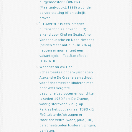
burgemeester BJÖRN PRASSE
(Maerlant-oud-ll. 1998) woonde
de voorstelling bij en schrijft
erover.
‘T LOAVERTJE is een initiatief
buitenschoolse opvang (IBO)
erkend door Kind en Gezin. Arno
Vandenbussche en Noah Hessens
(beiden Maerlant-oud-lln. 2024)
hebben er momenteel een
vakantiejob. + Taalfilosofietje:
LOAVERTJE.
Waar net na WO1 de
Schaarbeekse onderwijsschepen
Alexandre De Craene een school
voor Schaarbeekse kinderen met
door WO1 vergrote
gezondheidsproblemen oprichtte,
is sedert 1980 Park De Craene,
waar gisteravond 5 aug. op
Parkies het publiek naar TB90 x DJ
RVG luisterde. We zagen er
Maerlant-vertrouwden, (oud-)lln.,
personeelsleden luisteren, zingen,
genieten.