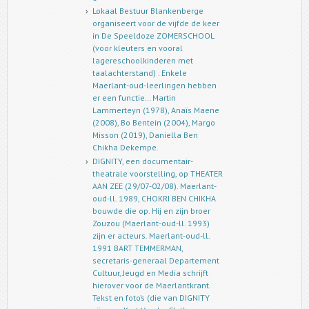
Lokaal Bestuur Blankenberge
organiseert voor de vijfde de keer
in De Speeldoze ZOMERSCHOOL
(voor kleuters en vooral
lagereschoolkinderen met
taalachterstand) . Enkele
Maerlant-oud-leerlingen hebben
er een functie… Martin
Lammerteyn (1978), Anaïs Maene
(2008), Bo Bentein (2004), Margo
Misson (2019), Daniella Ben
Chikha Dekempe.
DIGNITY, een documentair-
theatrale voorstelling, op THEATER
AAN ZEE (29/07-02/08). Maerlant-
oud-ll. 1989, CHOKRI BEN CHIKHA
bouwde die op. Hij en zijn broer
Zouzou (Maerlant-oud-ll. 1993)
zijn er acteurs. Maerlant-oud-ll.
1991 BART TEMMERMAN,
secretaris-generaal Departement
Cultuur, Jeugd en Media schrijft
hierover voor de Maerlantkrant.
Tekst en foto’s (die van DIGNITY