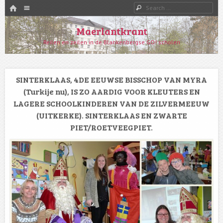
HOME
Menu
Search
SKIP TO CONTENT
Maerlantkrant
Reilen en zeilen in de Blankenbergse GO! scholen
SINTERKLAAS, 4DE EEUWSE BISSCHOP VAN MYRA
(Turkije nu), IS ZO AARDIG VOOR KLEUTERS EN
LAGERE SCHOOLKINDEREN VAN DE ZILVERMEEUW
(UITKERKE). SINTERKLAAS EN ZWARTE
PIET/ROETVEEGPIET.