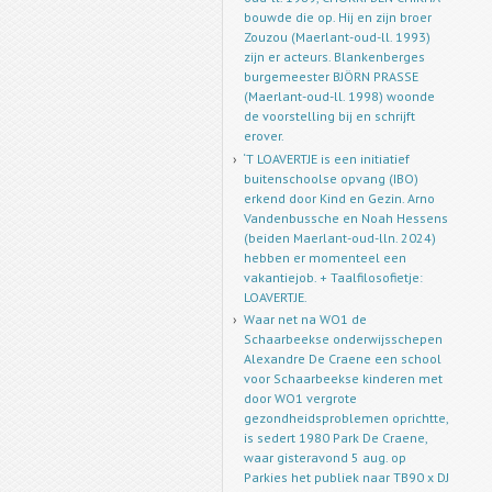
bouwde die op. Hij en zijn broer
Zouzou (Maerlant-oud-ll. 1993)
zijn er acteurs. Blankenberges
burgemeester BJÖRN PRASSE
(Maerlant-oud-ll. 1998) woonde
de voorstelling bij en schrijft
erover.
‘T LOAVERTJE is een initiatief
buitenschoolse opvang (IBO)
erkend door Kind en Gezin. Arno
Vandenbussche en Noah Hessens
(beiden Maerlant-oud-lln. 2024)
hebben er momenteel een
vakantiejob. + Taalfilosofietje:
LOAVERTJE.
Waar net na WO1 de
Schaarbeekse onderwijsschepen
Alexandre De Craene een school
voor Schaarbeekse kinderen met
door WO1 vergrote
gezondheidsproblemen oprichtte,
is sedert 1980 Park De Craene,
waar gisteravond 5 aug. op
Parkies het publiek naar TB90 x DJ