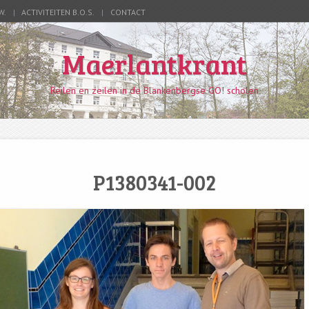
W.
ACTIVITEITEN B.O.S.
CONTACT
Maerlantkrant
Reilen en zeilen in de Blankenbergse GO! scholen
P1380341-002