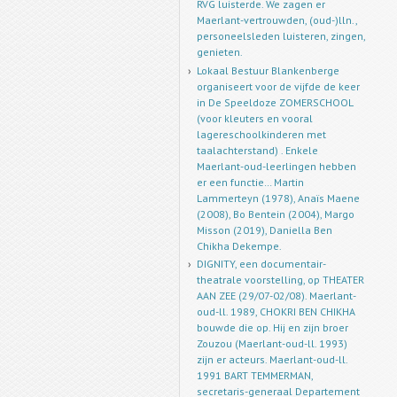
RVG luisterde. We zagen er
Maerlant-vertrouwden, (oud-)lln.,
personeelsleden luisteren, zingen,
genieten.
Lokaal Bestuur Blankenberge
organiseert voor de vijfde de keer
in De Speeldoze ZOMERSCHOOL
(voor kleuters en vooral
lagereschoolkinderen met
taalachterstand) . Enkele
Maerlant-oud-leerlingen hebben
er een functie… Martin
Lammerteyn (1978), Anaïs Maene
(2008), Bo Bentein (2004), Margo
Misson (2019), Daniella Ben
Chikha Dekempe.
DIGNITY, een documentair-
theatrale voorstelling, op THEATER
AAN ZEE (29/07-02/08). Maerlant-
oud-ll. 1989, CHOKRI BEN CHIKHA
bouwde die op. Hij en zijn broer
Zouzou (Maerlant-oud-ll. 1993)
zijn er acteurs. Maerlant-oud-ll.
1991 BART TEMMERMAN,
secretaris-generaal Departement