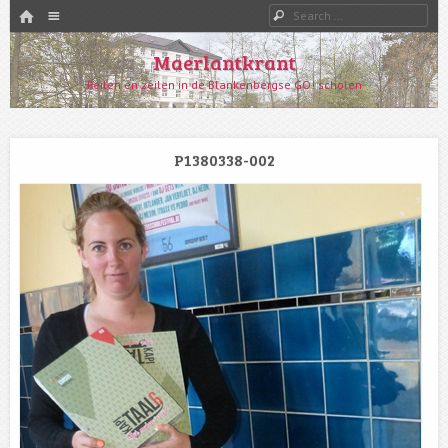
HOME
Menu
Search
SKIP TO CONTENT
Maerlantkrant
Reilen en zeilen in de Blankenbergse GO! scholen
P1380338-002