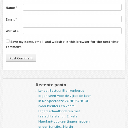
Name
*
Email
*
Website
Save my name, email, and website in this browser for the next time I
comment.
Recente posts
Lokaal Bestuur Blankenberge
organiseert voor de vijfde de keer
in De Speeldoze ZOMERSCHOOL
(voor kleuters en vooral
lagereschoolkinderen met
taalachterstand) . Enkele
Maerlant-oud-leerlingen hebben
er een functie… Martin