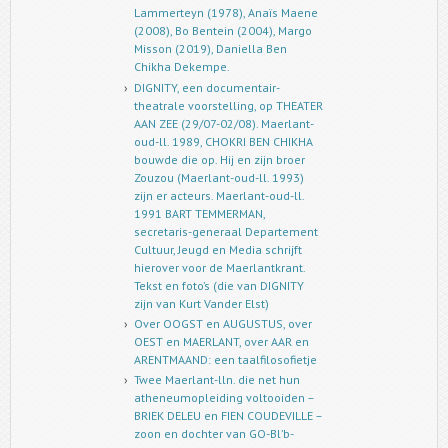
Lammerteyn (1978), Anaïs Maene
(2008), Bo Bentein (2004), Margo
Misson (2019), Daniella Ben
Chikha Dekempe.
DIGNITY, een documentair-
theatrale voorstelling, op THEATER
AAN ZEE (29/07-02/08). Maerlant-
oud-ll. 1989, CHOKRI BEN CHIKHA
bouwde die op. Hij en zijn broer
Zouzou (Maerlant-oud-ll. 1993)
zijn er acteurs. Maerlant-oud-ll.
1991 BART TEMMERMAN,
secretaris-generaal Departement
Cultuur, Jeugd en Media schrijft
hierover voor de Maerlantkrant.
Tekst en foto’s (die van DIGNITY
zijn van Kurt Vander Elst)
Over OOGST en AUGUSTUS, over
OEST en MAERLANT, over AAR en
ARENTMAAND: een taalfilosofietje
Twee Maerlant-lln. die net hun
atheneumopleiding voltooiden –
BRIEK DELEU en FIEN COUDEVILLE –
zoon en dochter van GO-Bl’b-