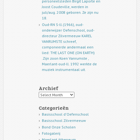
personeelsleden Birgit Laporte en
Joost Coudeville, werden in
juli/aug. 2008 geboren. Ze zijn nu
18.
Oud-RN S-ll.(1966), oud-
onderwijzer Oefenschool, oud-
directeur Zilvermeeuw KAREL
VANRUMSTE schreef,
componeerde andermaal een
lied: THE LAST ONE (ON EARTH)
.Zijn zoon Koen Vanrumste ,
Maerlant-oud-ll. 1992 werkte de
muziek instrumentaal uit.
Archief
Archief
Categorieën
Basisschool d'Oefenschool
Basisschool Zilvermeeuw
Bond Onze Scholen
Fotogalerij
Maerlant Atheneum