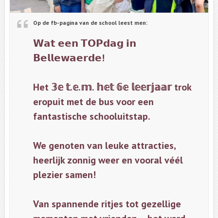
Op de fb-pagina van de school leest men:
𝗪𝗮𝘁
𝗲𝗲𝗻
𝗧𝗢𝗣𝗱𝗮𝗴
𝗶𝗻
𝗕𝗲𝗹𝗹𝗲𝘄𝗮𝗲𝗿𝗱𝗲
!
Het
𝟛𝕖
𝕥
.
𝕖
.
𝕞
.
𝕙𝕖𝕥
𝟞𝕖
𝕝𝕖𝕖𝕣𝕛𝕒𝕒𝕣
trok
eropuit met de bus voor een
fantastische schooluitstap.
We genoten van leuke attracties,
heerlijk zonnig weer en vooral véél
plezier samen!
Van spannende ritjes tot gezellige