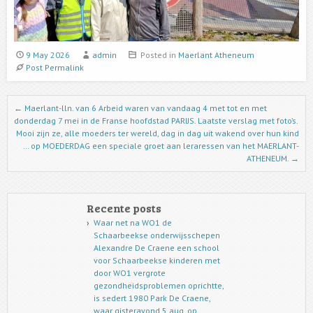
9 May 2026
admin
Posted in
Maerlant Atheneum
Post Permalink
Post navigation
←
Maerlant-lln. van 6 Arbeid waren van vandaag 4 met tot en met
donderdag 7 mei in de Franse hoofdstad PARIJS. Laatste verslag met foto’s.
Mooi zijn ze, alle moeders ter wereld, dag in dag uit wakend over hun kind
… op MOEDERDAG een speciale groet aan leraressen van het MAERLANT-
ATHENEUM.
→
Recente posts
Waar net na WO1 de
Schaarbeekse onderwijsschepen
Alexandre De Craene een school
voor Schaarbeekse kinderen met
door WO1 vergrote
gezondheidsproblemen oprichtte,
is sedert 1980 Park De Craene,
waar gisteravond 5 aug. op