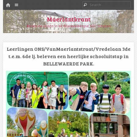
HOME
Menu
Search
SKIP TO CONTENT
Maerlantkrant
Reilen en zeilen in de Blankenbergse GO! scholen
Leerlingen ONS/VanMaerlantstraat/Vredelaan 3de
t.e.m. 6de lj. beleven een heerlijke schooluitstap in
BELLEWAERDE PARK.