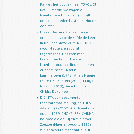
Parkies het publiek naar TB90 x DJ
RVG luisterde. We zagen er
Maerlant-vertrouwden, (oud-)lln.,
personeelsleden luisteren, zingen,
genieten.
Lokaal Bestuur Blankenberge
organiseert voor de vijfde de keer
in De Speeldoze ZOMERSCHOOL
(voor kleuters en vooral
lagereschoolkinderen met
taalachterstand) . Enkele
Maerlant-oud-leerlingen hebben
er een functie… Martin
Lammerteyn (1978), Anaïs Maene
(2008), Bo Bentein (2004), Margo
Misson (2019), Daniella Ben
Chikha Dekempe.
DIGNITY, een documentair-
theatrale voorstelling, op THEATER
AAN ZEE (29/07-02/08). Maerlant-
oud-ll. 1989, CHOKRI BEN CHIKHA
bouwde die op. Hij en zijn broer
Zouzou (Maerlant-oud-ll. 1993)
zijn er acteurs. Maerlant-oud-ll.