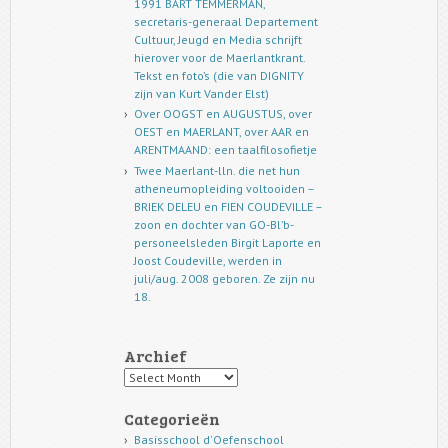
1991 BART TEMMERMAN,
secretaris-generaal Departement
Cultuur, Jeugd en Media schrijft
hierover voor de Maerlantkrant.
Tekst en foto’s (die van DIGNITY
zijn van Kurt Vander Elst)
Over OOGST en AUGUSTUS, over
OEST en MAERLANT, over AAR en
ARENTMAAND: een taalfilosofietje
Twee Maerlant-lln. die net hun
atheneumopleiding voltooiden –
BRIEK DELEU en FIEN COUDEVILLE –
zoon en dochter van GO-Bl’b-
personeelsleden Birgit Laporte en
Joost Coudeville, werden in
juli/aug. 2008 geboren. Ze zijn nu
18.
Archief
Archief
Categorieën
Basisschool d'Oefenschool