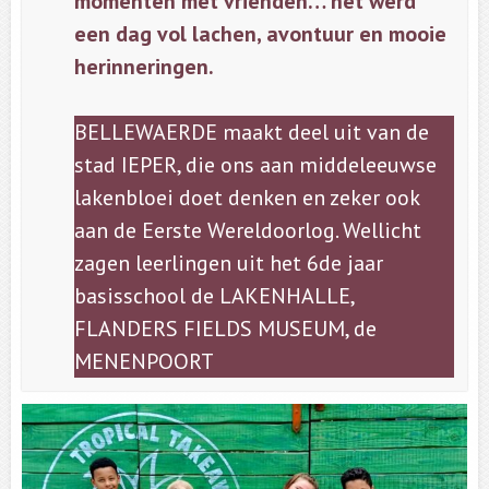
momenten met vrienden… het werd
een dag vol lachen, avontuur en mooie
herinneringen.
BELLEWAERDE maakt deel uit van de
stad IEPER, die ons aan middeleeuwse
lakenbloei doet denken en zeker ook
aan de Eerste Wereldoorlog. Wellicht
zagen leerlingen uit het 6de jaar
basisschool de LAKENHALLE,
FLANDERS FIELDS MUSEUM, de
MENENPOORT