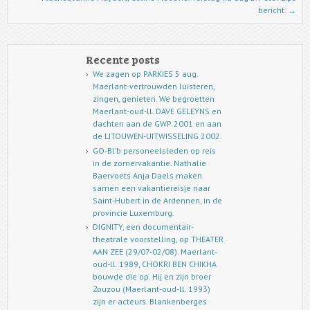
bericht.
→
Recente posts
We zagen op PARKIES 5 aug.
Maerlant-vertrouwden luisteren,
zingen, genieten. We begroetten
Maerlant-oud-ll. DAVE GELEYNS en
dachten aan de GWP 2001 en aan
de LITOUWEN-UITWISSELING 2002.
GO-Bl’b personeelsleden op reis
in de zomervakantie. Nathalie
Baervoets Anja Daels maken
samen een vakantiereisje naar
Saint-Hubert in de Ardennen, in de
provincie Luxemburg.
DIGNITY, een documentair-
theatrale voorstelling, op THEATER
AAN ZEE (29/07-02/08). Maerlant-
oud-ll. 1989, CHOKRI BEN CHIKHA
bouwde die op. Hij en zijn broer
Zouzou (Maerlant-oud-ll. 1993)
zijn er acteurs. Blankenberges