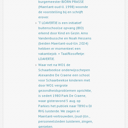
burgemeester BJÖRN PRASSE
(Maerlant-oud-ll. 1998) woonde
de voorstelling bij en schrijft
erover.
‘T LOAVERTJE is een initiatief
buitenschoolse opvang (IBO)
erkend door Kind en Gezin. Arno
Vandenbussche en Noah Hessens
(beiden Maerlant-oud-lln. 2024)
hebben er momenteel een
vakantiejob. + Taalfilosofietje:
LOAVERTJE.
Waar net na WO1 de
Schaarbeekse onderwijsschepen
Alexandre De Craene een school
voor Schaarbeekse kinderen met
door WO1 vergrote
gezondheidsproblemen oprichtte,
is sedert 1980 Park De Craene,
waar gisteravond 5 aug. op
Parkies het publiek naar TB90 x DJ
RVG luisterde. We zagen er
Maerlant-vertrouwden, (oud-)lln.,
personeelsleden luisteren, zingen,
genieten.