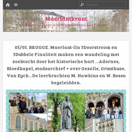
HOME
Menu
Search
SKIP TO CONTENT
Maerlantkrant
Reilen en zeilen in de Blankenbergse GO! scholen
05/05. BRUGGE. Maerlant-lln 3Doorstroom en
3Dubbele Finaliteit maken een wandeling met
zoektocht door het historische hart …Adornes,
Bloedkapel, stadsarchief + over Gezelle, Gruuthuse,
Van Eyck…De leerkrachten M. Hawkins en W. Bossu
begeleidden.