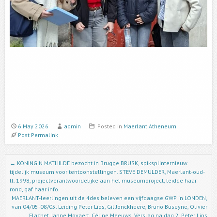
6 May 2026
admin
Posted in
Maerlant Atheneum
Post Permalink
Post navigation
←
KONINGIN MATHILDE bezocht in Brugge BRUSK, spiksplinternieuw
tijdelijk museum voor tentoonstellingen. STEVE DEMULDER, Maerlant-oud-
ll. 1998, projectverantwoordelijke aan het museumproject, leidde haar
rond, gaf haar info.
MAERLANT-leerlingen uit de 4des beleven een vijfdaagse GWP in LONDEN,
van 04/05-08/05. Leiding Peter Lips, Gil Jonckheere, Bruno Buseyne, Olivier
Flachet, Janne Moyaert, Céline Meeuws. Verslag na dag 2. Peter Lips