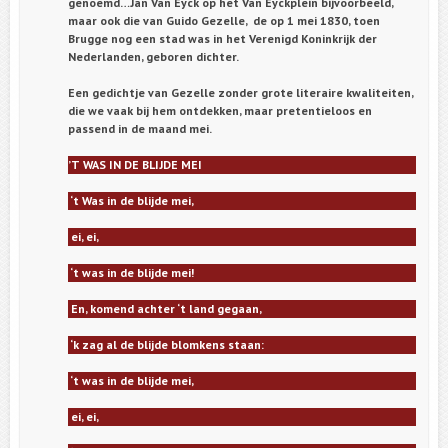
genoemd…Jan Van Eyck op het Van Eyckplein bijvoorbeeld,
maar ook die van Guido Gezelle, de op 1 mei 1830, toen
Brugge nog een stad was in het Verenigd Koninkrijk der
Nederlanden, geboren dichter.
Een gedichtje van Gezelle zonder grote literaire kwaliteiten,
die we vaak bij hem ontdekken, maar pretentieloos en
passend in de maand mei.
’T WAS IN DE BLIJDE MEI
‘t Was in de blijde mei,
ei, ei,
‘t was in de blijde mei!
En, komend achter ‘t land gegaan,
‘k zag al de blijde blomkens staan:
‘t was in de blijde mei,
ei, ei,