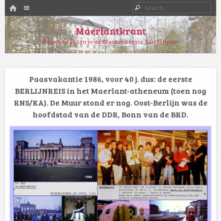
HOME
Menu
Search
SKIP TO CONTENT
Maerlantkrant
Reilen en zeilen in de Blankenbergse GO! scholen
Paasvakantie 1986, voor 40 j. dus: de eerste
BERLIJNREIS in het Maerlant-atheneum (toen nog
RNS/KA). De Muur stond er nog. Oost-Berlijn was de
hoofdstad van de DDR, Bonn van de BRD.