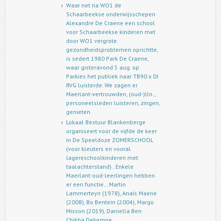
Waar net na WO1 de
Schaarbeekse onderwijsschepen
Alexandre De Craene een school
voor Schaarbeekse kinderen met
door WO1 vergrote
gezondheidsproblemen oprichtte,
is sedert 1980 Park De Craene,
waar gisteravond 5 aug. op
Parkies het publiek naar TB90 x DJ
RVG luisterde. We zagen er
Maerlant-vertrouwden, (oud-)lln.,
personeelsleden luisteren, zingen,
genieten.
Lokaal Bestuur Blankenberge
organiseert voor de vijfde de keer
in De Speeldoze ZOMERSCHOOL
(voor kleuters en vooral
lagereschoolkinderen met
taalachterstand) . Enkele
Maerlant-oud-leerlingen hebben
er een functie… Martin
Lammerteyn (1978), Anaïs Maene
(2008), Bo Bentein (2004), Margo
Misson (2019), Daniella Ben
Chikha Dekempe.