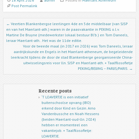
18 April 2026
admin
Posted in
Maerlant Atheneum
Post Permalink
Post navigation
←
Veertien Blankenbergse leerlingen 4de en 5de middelbaar (van SJSP
en van het Maerlant-ath.) waren in de paasvakantie in PEKING o.l.v.
Martine De Bruyne (medewerkster lokaal bestuur Bl’b.) en Tom Daneels,
leraar Maerlant-ath.. Het was de 11de editie.
Voor de tweede maal (in 2017 en 2026) was Tom Daneels, leraar
aardrijkskunde en Engels in het Maerlant-atheneum, de begeleidende
leerkracht tijdens de door de stad Blankenberge georganiseerde China-
uitwisselingsreis voor lln. SJSP en Maerlant-ath. + Taalfilosofietje
PEKING/BEIJING – PARIJS/PARIS.
→
Recente posts
‘T LOAVERTJE is een initiatief
buitenschoolse opvang (IBO)
erkend door Kind en Gezin. Arno
Vandenbussche en Noah Hessens
(beiden Maerlant-oud-lln. 2024)
hebben er momenteel een
vakantiejob. + Taalfilosofietje:
LOAVERTJE.