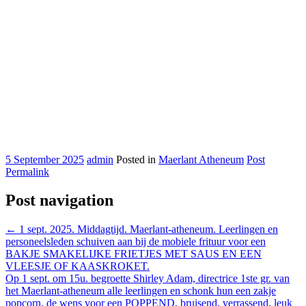
5 September 2025
admin
Posted in
Maerlant Atheneum
Post
Permalink
Post navigation
←
1 sept. 2025. Middagtijd. Maerlant-atheneum. Leerlingen en
personeelsleden schuiven aan bij de mobiele frituur voor een
BAKJE SMAKELIJKE FRIETJES MET SAUS EN EEN
VLEESJE OF KAASKROKET.
Op 1 sept. om 15u. begroette Shirley Adam, directrice 1ste gr. van
het Maerlant-atheneum alle leerlingen en schonk hun een zakje
popcorn, de wens voor een POPPEND, bruisend, verrassend, leuk