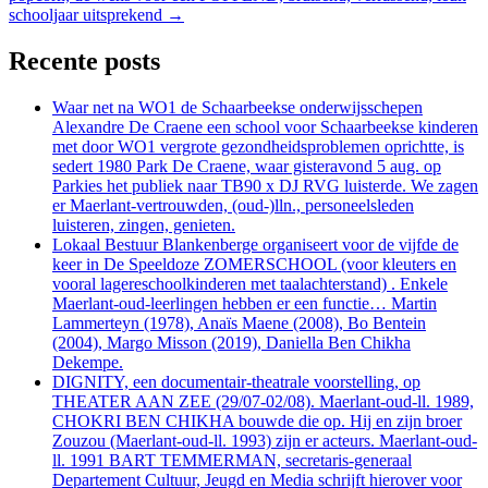
schooljaar uitsprekend
→
Recente posts
Waar net na WO1 de Schaarbeekse onderwijsschepen
Alexandre De Craene een school voor Schaarbeekse kinderen
met door WO1 vergrote gezondheidsproblemen oprichtte, is
sedert 1980 Park De Craene, waar gisteravond 5 aug. op
Parkies het publiek naar TB90 x DJ RVG luisterde. We zagen
er Maerlant-vertrouwden, (oud-)lln., personeelsleden
luisteren, zingen, genieten.
Lokaal Bestuur Blankenberge organiseert voor de vijfde de
keer in De Speeldoze ZOMERSCHOOL (voor kleuters en
vooral lagereschoolkinderen met taalachterstand) . Enkele
Maerlant-oud-leerlingen hebben er een functie… Martin
Lammerteyn (1978), Anaïs Maene (2008), Bo Bentein
(2004), Margo Misson (2019), Daniella Ben Chikha
Dekempe.
DIGNITY, een documentair-theatrale voorstelling, op
THEATER AAN ZEE (29/07-02/08). Maerlant-oud-ll. 1989,
CHOKRI BEN CHIKHA bouwde die op. Hij en zijn broer
Zouzou (Maerlant-oud-ll. 1993) zijn er acteurs. Maerlant-oud-
ll. 1991 BART TEMMERMAN, secretaris-generaal
Departement Cultuur, Jeugd en Media schrijft hierover voor