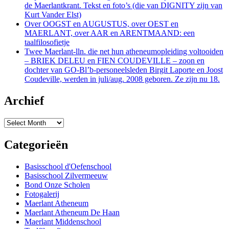
de Maerlantkrant. Tekst en foto’s (die van DIGNITY zijn van
Kurt Vander Elst)
Over OOGST en AUGUSTUS, over OEST en
MAERLANT, over AAR en ARENTMAAND: een
taalfilosofietje
Twee Maerlant-lln. die net hun atheneumopleiding voltooiden
– BRIEK DELEU en FIEN COUDEVILLE – zoon en
dochter van GO-Bl’b-personeelsleden Birgit Laporte en Joost
Coudeville, werden in juli/aug. 2008 geboren. Ze zijn nu 18.
Archief
Archief
Categorieën
Basisschool d'Oefenschool
Basisschool Zilvermeeuw
Bond Onze Scholen
Fotogalerij
Maerlant Atheneum
Maerlant Atheneum De Haan
Maerlant Middenschool