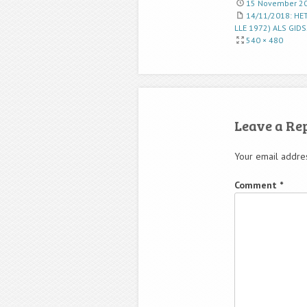
15 November 2
14/11/2018: HE
LLE 1972) ALS GID
540 × 480
Leave a Re
Your email addres
Comment
*