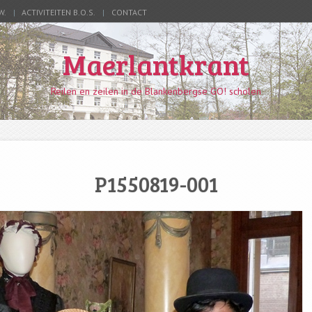
W.
ACTIVITEITEN B.O.S.
CONTACT
Maerlantkrant
Reilen en zeilen in de Blankenbergse GO! scholen
P1550819-001