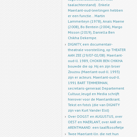
taalachterstand) . Enkele
Maerlant-oud-leerlingen hebben
er een functie… Martin
Lammerteyn (1978), Anaïs Maene
(2008), Bo Bentein (2004), Margo
Misson (2019), Daniella Ben
Chikha Dekempe.
DIGNITY, een documentair-
theatrale voorstelling, op THEATER
AAN ZEE (29/07-02/08). Maerlant-
oud-ll. 1989, CHOKRI BEN CHIKHA
bouwde die op. Hij en zijn broer
Zouzou (Maerlant-oud-ll. 1993)
zijn er acteurs. Maerlant-oud-ll.
1991 BART TEMMERMAN,
secretaris-generaal Departement
Cultuur, Jeugd en Media schrijft
hierover voor de Maerlantkrant.
Tekst en foto’s (die van DIGNITY
zijn van Kurt Vander Elst)
Over OOGST en AUGUSTUS, over
OEST en MAERLANT, over AAR en
ARENTMAAND: een taalfilosofietje
Twee Maerlant-lln. die net hun