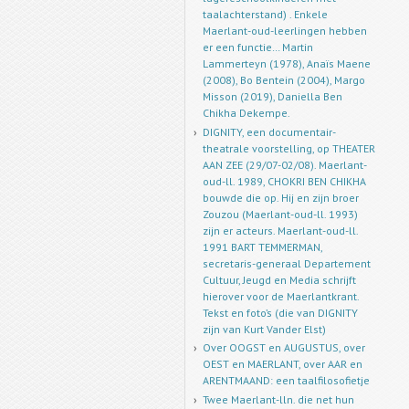
taalachterstand) . Enkele
Maerlant-oud-leerlingen hebben
er een functie… Martin
Lammerteyn (1978), Anaïs Maene
(2008), Bo Bentein (2004), Margo
Misson (2019), Daniella Ben
Chikha Dekempe.
DIGNITY, een documentair-
theatrale voorstelling, op THEATER
AAN ZEE (29/07-02/08). Maerlant-
oud-ll. 1989, CHOKRI BEN CHIKHA
bouwde die op. Hij en zijn broer
Zouzou (Maerlant-oud-ll. 1993)
zijn er acteurs. Maerlant-oud-ll.
1991 BART TEMMERMAN,
secretaris-generaal Departement
Cultuur, Jeugd en Media schrijft
hierover voor de Maerlantkrant.
Tekst en foto’s (die van DIGNITY
zijn van Kurt Vander Elst)
Over OOGST en AUGUSTUS, over
OEST en MAERLANT, over AAR en
ARENTMAAND: een taalfilosofietje
Twee Maerlant-lln. die net hun