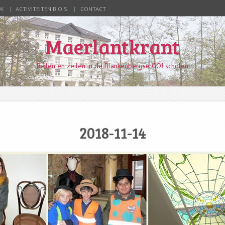
W.
ACTIVITEITEN B.O.S.
CONTACT
Maerlantkrant
Reilen en zeilen in de Blankenbergse GO! scholen
2018-11-14