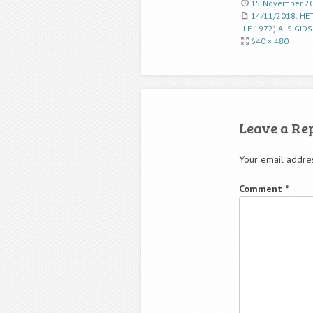
15 November 2
14/11/2018: HE
LLE 1972) ALS GID
640 × 480
Leave a Re
Your email addres
Comment
*