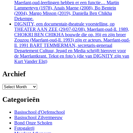
Maerlant-oud-leerlingen hebben er een functie… Martin
Lammerteyn (1978), Anaïs Maene (2008), Bo Bentein
(2004), Margo Misson (2019), Daniella Ben Chikha
Dekempe.
DIGNITY, een documentair-theatrale voorstelling, op
THEATER AAN ZEE (29/07-02/08). Maerlant-oud-ll. 1989,
CHOKRI BEN CHIKHA bouwde die op. Hij en zijn broer
Zouzou (Maerlant-oud-ll. 1993) zijn er acteurs. Maerlant-oud-
ll. 1991 BART TEMMERMAN, secretaris-generaal
Departement Cultuur, Jeugd en Media schrijft hierover voor
de Maerlantkrant. Tekst en foto’s (die van DIGNITY zijn van
Kurt Vander Elst)
Archief
Archief
Categorieën
Basisschool d'Oefenschool
Basisschool Zilvermeeuw
Bond Onze Scholen
Fotogalerij