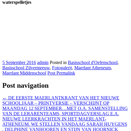
waterspelletjes
5 September 2016
admin
Posted in
Basisschool d'Oefenschool
,
Basisschool Zilvermeeuw
,
Fotogalerij
,
Maerlant Atheneum
,
Maerlant Middenschool
Post Permalink
Post navigation
←
DE EERSTE MAERLANTKRANT VAN HET NIEUWE
SCHOOLJAAR – PRINTVERSIE – VERSCHIJNT OP
MAANDAG 12 SEPTEMBER…MET O.A. SAMENSTELLING
VAN DE LERARENTEAMS, SPORTDAGVERSLAG E.A.
NIEUWE LEERKRACHTEN IN HET MAERLANT-
ATHENEUM. WE STELLEN VANDAAG SARAH HUYGENS
, DELPHINE VANHOOREN EN STIJN VAN HOORNICK