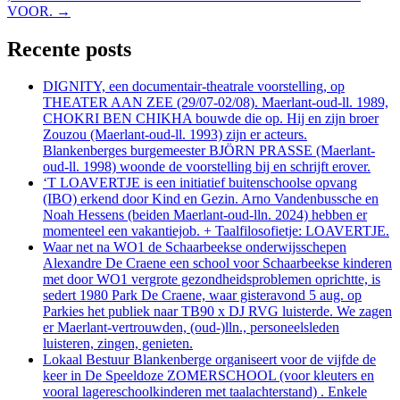
VOOR.
→
Recente posts
DIGNITY, een documentair-theatrale voorstelling, op
THEATER AAN ZEE (29/07-02/08). Maerlant-oud-ll. 1989,
CHOKRI BEN CHIKHA bouwde die op. Hij en zijn broer
Zouzou (Maerlant-oud-ll. 1993) zijn er acteurs.
Blankenberges burgemeester BJÖRN PRASSE (Maerlant-
oud-ll. 1998) woonde de voorstelling bij en schrijft erover.
‘T LOAVERTJE is een initiatief buitenschoolse opvang
(IBO) erkend door Kind en Gezin. Arno Vandenbussche en
Noah Hessens (beiden Maerlant-oud-lln. 2024) hebben er
momenteel een vakantiejob. + Taalfilosofietje: LOAVERTJE.
Waar net na WO1 de Schaarbeekse onderwijsschepen
Alexandre De Craene een school voor Schaarbeekse kinderen
met door WO1 vergrote gezondheidsproblemen oprichtte, is
sedert 1980 Park De Craene, waar gisteravond 5 aug. op
Parkies het publiek naar TB90 x DJ RVG luisterde. We zagen
er Maerlant-vertrouwden, (oud-)lln., personeelsleden
luisteren, zingen, genieten.
Lokaal Bestuur Blankenberge organiseert voor de vijfde de
keer in De Speeldoze ZOMERSCHOOL (voor kleuters en
vooral lagereschoolkinderen met taalachterstand) . Enkele