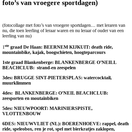
foto’s van vroegere sportdagen)
(fotocollage met foto’s van vroegere sportdagen… met leraren van
nu, die toen leerling of leraar waren en nu leraar of ouder van een
leerling van nu)
ste
1
graad De Haan: BEERNEM KIJKUIT: death ride,
mountainbike, kajak, boogschieten, hoogteparcours
1ste graad Blankenberge: BLANKENBERGE O’NEILL
BEACHCLUB: strand-en zeespelen
3des: BRUGGE SINT-PIETERSPLAS: watercocktail,
muurklimmen
4des: BLANKENBERGE: O’NEIL BEACHCLUB:
zeesporten en moutainbiken
5des: NIEUWPOORT: MARINIERSPISTE,
VLOTTENBOUW
6DES: NIEUWVLIET (NL): BOERENHOEVE: rappel, death
ride, speleobox, ren je rot, spel met bierkratjes zaklopen,