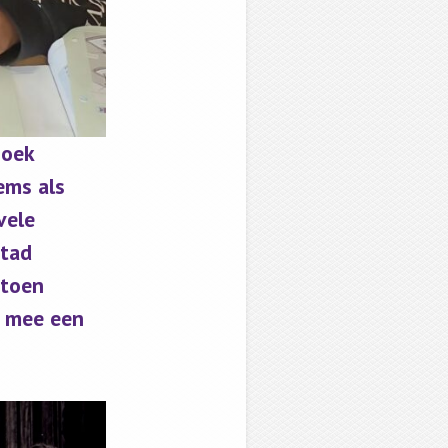
boek
ems als
vele
stad
 toen
m mee een