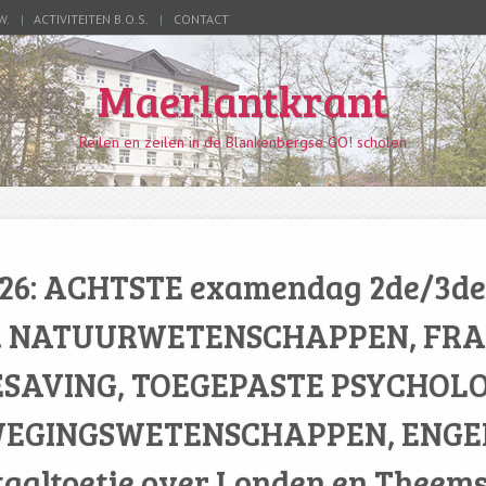
W.
ACTIVITEITEN B.O.S.
CONTACT
Maerlantkrant
Reilen en zeilen in de Blankenbergse GO! scholen
 ’26: ACHTSTE examendag 2de/3de
a. NATUURWETENSCHAPPEN, FRA
ESAVING, TOEGEPASTE PSYCHOLO
EGINGSWETENSCHAPPEN, ENGEL
taaltoetje over Londen en Theems