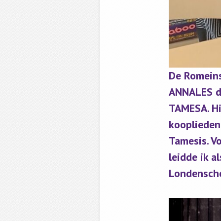
De Romeins
ANNALES de
TAMESA. Hi
kooplieden
Tamesis. V
leidde ik 
Londenscho