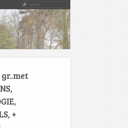
Search
 gr..met
NS,
GIE,
S, +
.