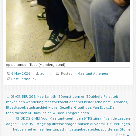
op de London Tube (= underground)
6 May 2026
admin
Posted in
Maerlant Atheneum
Post Permalink
Post navigation
←
05/05. BRUGGE. Maerlant-lln 3Doorstroom en 3Dubbele Finaliteit
maken een wandeling met zoektocht door het historische hart …Adornes,
Bloedkapel, stadsarchief + over Gezelle, Gruuthuse, Van Eyck…De
leerkrachten M. Hawkins en W. Bossu begeleidden.
RHODOS 6 MEI. Voor Maerlant-leerlingen 6TPS zijn vijf van de zestien
dagen ERASMUS+-stage op diverse stageplaatsen al voorbij. De leerlingen
hebben het er naar hun zin, schrijft stagebegeleider, sportleraar Storm
Pape.
→