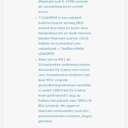
(Maerlant-oud-ll. 1998) woonde
de voorstelling bij en schrijft
erover.
‘T LOAVERTJE is een initiatief
buitenschoolse opvang (IBO)
erkend door Kind en Gezin. Arno
Vandenbussche en Noah Hessens
(beiden Maerlant-oud-lln. 2024)
hebben er momenteel een
vakantiejob. + Taalfilosofietje:
LOAVERTJE.
Waar net na WO1 de
Schaarbeekse onderwijsschepen
Alexandre De Craene een school
voor Schaarbeekse kinderen met
door WO1 vergrote
gezondheidsproblemen oprichtte,
is sedert 1980 Park De Craene,
waar gisteravond 5 aug. op
Parkies het publiek naar TB90 x DJ
RVG luisterde. We zagen er
Maerlant-vertrouwden, (oud-)lln.,
personeelsleden luisteren, zingen,
genieten.