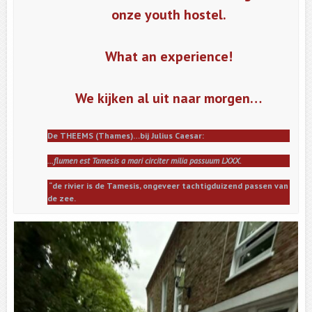
onze youth hostel.
What an experience!
We kijken al uit naar morgen…
De THEEMS (Thames)…bij Julius Caesar:
…flumen est Tamesis a mari circiter milia passuum LXXX.
“de rivier is de Tamesis, ongeveer tachtigduizend passen van
de zee.