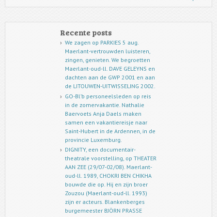
Recente posts
We zagen op PARKIES 5 aug.
Maerlant-vertrouwden luisteren,
zingen, genieten. We begroetten
Maerlant-oud-ll. DAVE GELEYNS en
dachten aan de GWP 2001 en aan
de LITOUWEN-UITWISSELING 2002.
GO-Bl’b personeelsleden op reis
in de zomervakantie. Nathalie
Baervoets Anja Daels maken
samen een vakantiereisje naar
Saint-Hubert in de Ardennen, in de
provincie Luxemburg.
DIGNITY, een documentair-
theatrale voorstelling, op THEATER
AAN ZEE (29/07-02/08). Maerlant-
oud-ll. 1989, CHOKRI BEN CHIKHA
bouwde die op. Hij en zijn broer
Zouzou (Maerlant-oud-ll. 1993)
zijn er acteurs. Blankenberges
burgemeester BJÖRN PRASSE