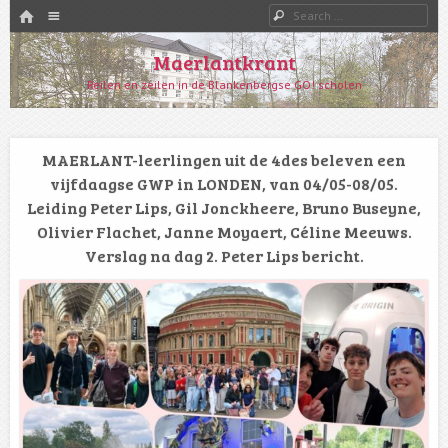
HOME
Menu
Search
SKIP TO CONTENT
Maerlantkrant
Reilen en zeilen in de Blankenbergse GO! scholen
MAERLANT-leerlingen uit de 4des beleven een
vijfdaagse GWP in LONDEN, van 04/05-08/05.
Leiding Peter Lips, Gil Jonckheere, Bruno Buseyne,
Olivier Flachet, Janne Moyaert, Céline Meeuws.
Verslag na dag 2. Peter Lips bericht.