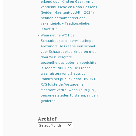
erkend door Kind en Gezin. Arno
Vandenbussche en Noah Hessens
(beiden Maerlant-oud-lln. 2024)
hebben er momenteel een
vakantiejob. + Taalfilosofietje:
LOAVERTJE.
Waar net na WO1 de
Schaarbeekse onderwijsschepen
Alexandre De Craene een school
voor Schaarbeekse kinderen met
door WO1 vergrote
gezondheidsproblemen oprichtte,
is sedert 1980 Park De Craene,
waar gisteravond 5 aug. op
Parkies het publiek naar TB90 x DJ
RVG luisterde. We zagen er
Maerlant-vertrouwden, (oud-)lln.,
personeelsleden luisteren, zingen,
genieten.
Archief
Archief