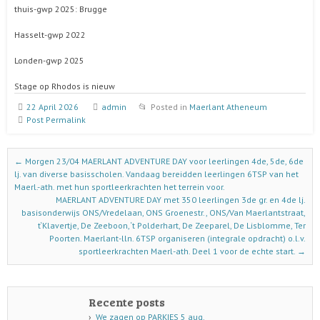
thuis-gwp 2025: Brugge
Hasselt-gwp 2022
Londen-gwp 2025
Stage op Rhodos is nieuw
22 April 2026
admin
Posted in
Maerlant Atheneum
Post Permalink
Post navigation
←
Morgen 23/04 MAERLANT ADVENTURE DAY voor leerlingen 4de, 5de, 6de
lj. van diverse basisscholen. Vandaag bereidden leerlingen 6TSP van het
Maerl.-ath. met hun sportleerkrachten het terrein voor.
MAERLANT ADVENTURE DAY met 350 leerlingen 3de gr. en 4de lj.
basisonderwijs ONS/Vredelaan, ONS Groenestr., ONS/Van Maerlantstraat,
t‘Klavertje, De Zeeboon, ‘t Polderhart, De Zeeparel, De Lisblomme, Ter
Poorten. Maerlant-lln. 6TSP organiseren (integrale opdracht) o.l.v.
sportleerkrachten Maerl-ath. Deel 1 voor de echte start.
→
Recente posts
We zagen op PARKIES 5 aug.