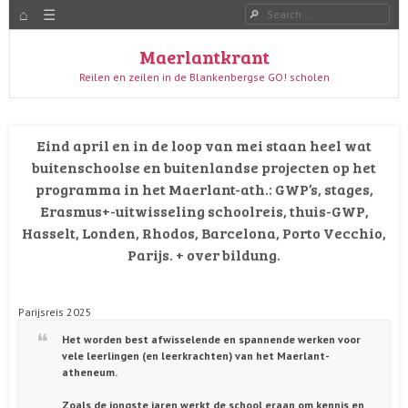
HOME
Menu
Search
SKIP TO CONTENT
Maerlantkrant
Reilen en zeilen in de Blankenbergse GO! scholen
Eind april en in de loop van mei staan heel wat
buitenschoolse en buitenlandse projecten op het
programma in het Maerlant-ath.: GWP’s, stages,
Erasmus+-uitwisseling schoolreis, thuis-GWP,
Hasselt, Londen, Rhodos, Barcelona, Porto Vecchio,
Parijs. + over bildung.
Parijsreis 2025
Het worden best afwisselende en spannende werken voor
vele leerlingen (en leerkrachten) van het Maerlant-
atheneum.
Zoals de jongste jaren werkt de school eraan om kennis en