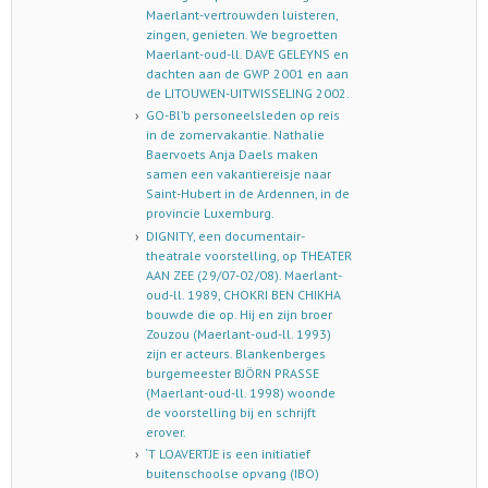
Maerlant-vertrouwden luisteren,
zingen, genieten. We begroetten
Maerlant-oud-ll. DAVE GELEYNS en
dachten aan de GWP 2001 en aan
de LITOUWEN-UITWISSELING 2002.
GO-Bl’b personeelsleden op reis
in de zomervakantie. Nathalie
Baervoets Anja Daels maken
samen een vakantiereisje naar
Saint-Hubert in de Ardennen, in de
provincie Luxemburg.
DIGNITY, een documentair-
theatrale voorstelling, op THEATER
AAN ZEE (29/07-02/08). Maerlant-
oud-ll. 1989, CHOKRI BEN CHIKHA
bouwde die op. Hij en zijn broer
Zouzou (Maerlant-oud-ll. 1993)
zijn er acteurs. Blankenberges
burgemeester BJÖRN PRASSE
(Maerlant-oud-ll. 1998) woonde
de voorstelling bij en schrijft
erover.
‘T LOAVERTJE is een initiatief
buitenschoolse opvang (IBO)