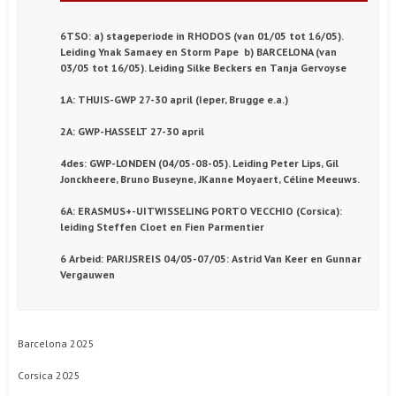
6TSO: a) stageperiode in RHODOS (van 01/05 tot 16/05).
Leiding Ynak Samaey en Storm Pape b) BARCELONA (van
03/05 tot 16/05). Leiding Silke Beckers en Tanja Gervoyse
1A: THUIS-GWP 27-30 april (Ieper, Brugge e.a.)
2A: GWP-HASSELT 27-30 april
4des: GWP-LONDEN (04/05-08-05). Leiding Peter Lips, Gil
Jonckheere, Bruno Buseyne, JKanne Moyaert, Céline Meeuws.
6A: ERASMUS+-UITWISSELING PORTO VECCHIO (Corsica):
leiding Steffen Cloet en Fien Parmentier
6 Arbeid: PARIJSREIS 04/05-07/05: Astrid Van Keer en Gunnar
Vergauwen
Barcelona 2025
Corsica 2025