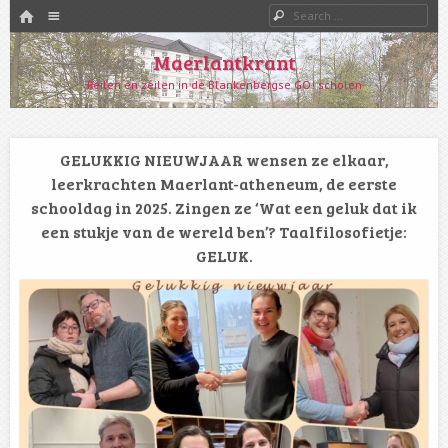
HOME
Menu
Search
SKIP TO CONTENT
Maerlantkrant
Reilen en zeilen in de Blankenbergse GO! scholen
GELUKKIG NIEUWJAAR wensen ze elkaar,
leerkrachten Maerlant-atheneum, de eerste
schooldag in 2025. Zingen ze ‘Wat een geluk dat ik
een stukje van de wereld ben’? Taalfilosofietje:
GELUK.