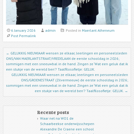
6 January 2026
admin
Posted in
Maerlant Atheneum
Post Permalink
Post navigation
←
GELUKKIG NIEUWJAAR wensen ze elkaar, leerlingen en personeelsleden
ONS/VAN MAERLANTSTRAAT/VREDELAAN de eerste schooldag in 2026;
sommigen met een sneeuwbal in de hand. Zingen ze ‘Wat een geluk dat ik
een stukje van de wereld ben’? Taalfilosofietje: GELUK.
GELUKKIG NIEUWJAAR wensen ze elkaar, leerlingen en personeelsleden
ONS/GROENESTRAAT (Zilvermeeuw) de eerste schooldag in 2026;
sommigen met een sneeuwbal in de hand. Zingen ze ‘Wat een geluk dat ik
een stukje van de wereld ben’? Taalfilosofietje: GELUK.
→
Recente posts
Waar net na WO1 de
Schaarbeekse onderwijsschepen
Alexandre De Craene een school