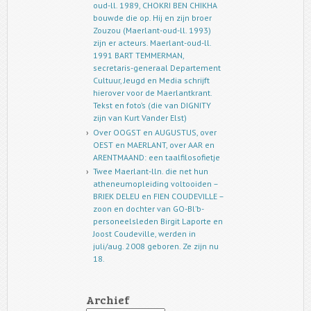
oud-ll. 1989, CHOKRI BEN CHIKHA
bouwde die op. Hij en zijn broer
Zouzou (Maerlant-oud-ll. 1993)
zijn er acteurs. Maerlant-oud-ll.
1991 BART TEMMERMAN,
secretaris-generaal Departement
Cultuur, Jeugd en Media schrijft
hierover voor de Maerlantkrant.
Tekst en foto’s (die van DIGNITY
zijn van Kurt Vander Elst)
Over OOGST en AUGUSTUS, over
OEST en MAERLANT, over AAR en
ARENTMAAND: een taalfilosofietje
Twee Maerlant-lln. die net hun
atheneumopleiding voltooiden –
BRIEK DELEU en FIEN COUDEVILLE –
zoon en dochter van GO-Bl’b-
personeelsleden Birgit Laporte en
Joost Coudeville, werden in
juli/aug. 2008 geboren. Ze zijn nu
18.
Archief