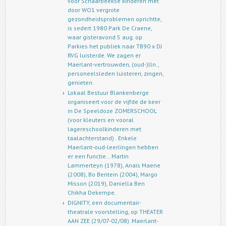
voor Schaarbeekse kinderen met
door WO1 vergrote
gezondheidsproblemen oprichtte,
is sedert 1980 Park De Craene,
waar gisteravond 5 aug. op
Parkies het publiek naar TB90 x DJ
RVG luisterde. We zagen er
Maerlant-vertrouwden, (oud-)lln.,
personeelsleden luisteren, zingen,
genieten.
Lokaal Bestuur Blankenberge
organiseert voor de vijfde de keer
in De Speeldoze ZOMERSCHOOL
(voor kleuters en vooral
lagereschoolkinderen met
taalachterstand) . Enkele
Maerlant-oud-leerlingen hebben
er een functie… Martin
Lammerteyn (1978), Anaïs Maene
(2008), Bo Bentein (2004), Margo
Misson (2019), Daniella Ben
Chikha Dekempe.
DIGNITY, een documentair-
theatrale voorstelling, op THEATER
AAN ZEE (29/07-02/08). Maerlant-