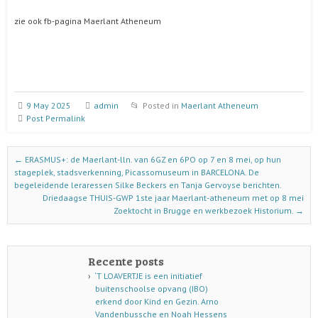
zie ook fb-pagina Maerlant Atheneum
9 May 2025
admin
Posted in
Maerlant Atheneum
Post Permalink
Post navigation
←
ERASMUS+: de Maerlant-lln. van 6GZ en 6PO op 7 en 8 mei, op hun
stageplek, stadsverkenning, Picassomuseum in BARCELONA. De
begeleidende leraressen Silke Beckers en Tanja Gervoyse berichten.
Driedaagse THUIS-GWP 1ste jaar Maerlant-atheneum met op 8 mei
Zoektocht in Brugge en werkbezoek Historium.
→
Recente posts
‘T LOAVERTJE is een initiatief
buitenschoolse opvang (IBO)
erkend door Kind en Gezin. Arno
Vandenbussche en Noah Hessens