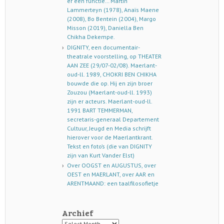
er een functie… Martin
Lammerteyn (1978), Anaïs Maene
(2008), Bo Bentein (2004), Margo
Misson (2019), Daniella Ben
Chikha Dekempe.
DIGNITY, een documentair-
theatrale voorstelling, op THEATER
AAN ZEE (29/07-02/08). Maerlant-
oud-ll. 1989, CHOKRI BEN CHIKHA
bouwde die op. Hij en zijn broer
Zouzou (Maerlant-oud-ll. 1993)
zijn er acteurs. Maerlant-oud-ll.
1991 BART TEMMERMAN,
secretaris-generaal Departement
Cultuur, Jeugd en Media schrijft
hierover voor de Maerlantkrant.
Tekst en foto’s (die van DIGNITY
zijn van Kurt Vander Elst)
Over OOGST en AUGUSTUS, over
OEST en MAERLANT, over AAR en
ARENTMAAND: een taalfilosofietje
Archief
Archief