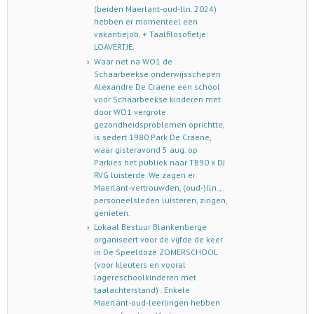
(beiden Maerlant-oud-lln. 2024)
hebben er momenteel een
vakantiejob. + Taalfilosofietje:
LOAVERTJE.
Waar net na WO1 de
Schaarbeekse onderwijsschepen
Alexandre De Craene een school
voor Schaarbeekse kinderen met
door WO1 vergrote
gezondheidsproblemen oprichtte,
is sedert 1980 Park De Craene,
waar gisteravond 5 aug. op
Parkies het publiek naar TB90 x DJ
RVG luisterde. We zagen er
Maerlant-vertrouwden, (oud-)lln.,
personeelsleden luisteren, zingen,
genieten.
Lokaal Bestuur Blankenberge
organiseert voor de vijfde de keer
in De Speeldoze ZOMERSCHOOL
(voor kleuters en vooral
lagereschoolkinderen met
taalachterstand) . Enkele
Maerlant-oud-leerlingen hebben