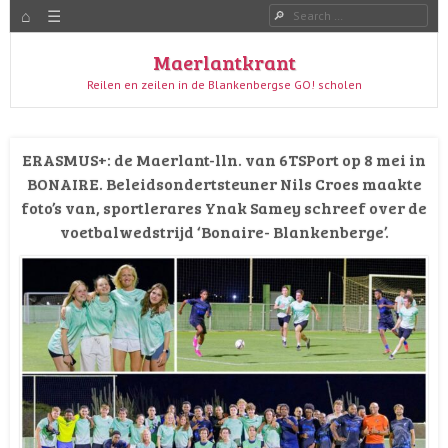
HOME
Menu
Search
SKIP TO CONTENT
Maerlantkrant
Reilen en zeilen in de Blankenbergse GO! scholen
ERASMUS+: de Maerlant-lln. van 6TSPort op 8 mei in
BONAIRE. Beleidsondertsteuner Nils Croes maakte
foto’s van, sportlerares Ynak Samey schreef over de
voetbalwedstrijd ‘Bonaire- Blankenberge’.