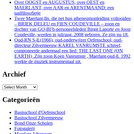
Over OOGST en AUGUSTUS, over OEST en
MAERLANT, over AAR en ARENTMAAND: een
taalfilosofietje
Twee Maerlant-lln. die net hun atheneumopleiding voltooiden
– BRIEK DELEU en FIEN COUDEVILLE – zoon en
dochter van GO-Bl’b-personeelsleden Birgit Laporte en Joost
Coudeville, werden in juli/aug. 2008 geboren. Ze zijn nu 18.
Oud-RN S-ll.(1966), oud-onderwijzer Oefenschool, oud-
directeur Zilvermeeuw KAREL VANRUMSTE schreef,
componeerde andermaal een lied: THE LAST ONE (ON
EARTH) .Zijn zoon Koen Vanrumste , Maerlant-oud-ll. 1992
werkte de muziek instrumentaal uit.
Archief
Archief
Categorieën
Basisschool d'Oefenschool
Basisschool Zilvermeeuw
Bond Onze Scholen
Fotogalerij
Maerlant Atheneum