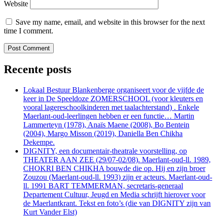
Website
Save my name, email, and website in this browser for the next
time I comment.
Recente posts
Lokaal Bestuur Blankenberge organiseert voor de vijfde de
keer in De Speeldoze ZOMERSCHOOL (voor kleuters en
vooral lagereschoolkinderen met taalachterstand) . Enkele
Maerlant-oud-leerlingen hebben er een functie… Martin
Lammerteyn (1978), Anaïs Maene (2008), Bo Bentein
(2004), Margo Misson (2019), Daniella Ben Chikha
Dekempe.
DIGNITY, een documentair-theatrale voorstelling, op
THEATER AAN ZEE (29/07-02/08). Maerlant-oud-ll. 1989,
CHOKRI BEN CHIKHA bouwde die op. Hij en zijn broer
Zouzou (Maerlant-oud-ll. 1993) zijn er acteurs. Maerlant-oud-
ll. 1991 BART TEMMERMAN, secretaris-generaal
Departement Cultuur, Jeugd en Media schrijft hierover voor
de Maerlantkrant. Tekst en foto’s (die van DIGNITY zijn van
Kurt Vander Elst)