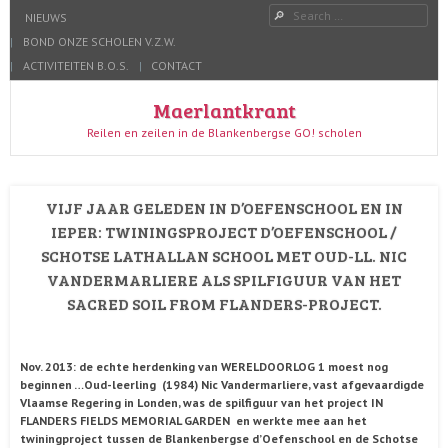
Menu
Search
SKIP TO CONTENT
NIEUWS
HOME
BOND ONZE SCHOLEN V.Z.W.
ACTIVITEITEN B.O.S.
CONTACT
Maerlantkrant
Reilen en zeilen in de Blankenbergse GO! scholen
VIJF JAAR GELEDEN IN D’OEFENSCHOOL EN IN
IEPER: TWININGSPROJECT D’OEFENSCHOOL /
SCHOTSE LATHALLAN SCHOOL MET OUD-LL. NIC
VANDERMARLIERE ALS SPILFIGUUR VAN HET
SACRED SOIL FROM FLANDERS-PROJECT.
Nov. 2013: de echte herdenking van WERELDOORLOG 1 moest nog
beginnen …Oud-leerling (1984) Nic Vandermarliere, vast afgevaardigde
Vlaamse Regering in Londen, was de spilfiguur van het project IN
FLANDERS FIELDS MEMORIAL GARDEN en werkte mee aan het
twiningproject tussen de Blankenbergse d’Oefenschool en de Schotse