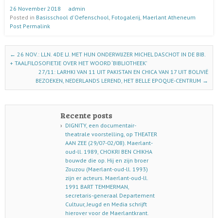
26 November 2018
admin
Posted in
Basisschool d'Oefenschool
,
Fotogalerij
,
Maerlant Atheneum
Post Permalink
Post navigation
←
26 NOV.: LLN. 4DE LJ. MET HUN ONDERWIJZER MICHEL DASCHOT IN DE BIB.
+ TAALFILOSOFIETJE OVER HET WOORD ‘BIBLIOTHEEK’
27/11: LARHKI VAN 11 UIT PAKISTAN EN CHICA VAN 17 UIT BOLIVIË
BEZOEKEN, NEDERLANDS LEREND, HET BELLE EPOQUE-CENTRUM
→
Recente posts
DIGNITY, een documentair-
theatrale voorstelling, op THEATER
AAN ZEE (29/07-02/08). Maerlant-
oud-ll. 1989, CHOKRI BEN CHIKHA
bouwde die op. Hij en zijn broer
Zouzou (Maerlant-oud-ll. 1993)
zijn er acteurs. Maerlant-oud-ll.
1991 BART TEMMERMAN,
secretaris-generaal Departement
Cultuur, Jeugd en Media schrijft
hierover voor de Maerlantkrant.