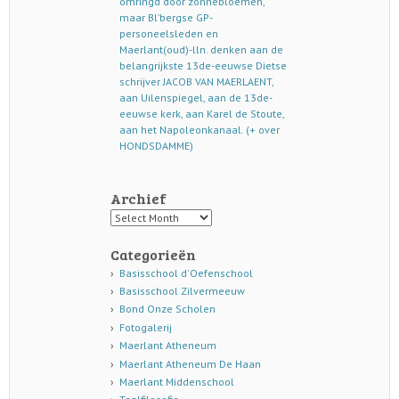
omringd door zonnebloemen,
maar Bl’bergse GP-
personeelsleden en
Maerlant(oud)-lln. denken aan de
belangrijkste 13de-eeuwse Dietse
schrijver JACOB VAN MAERLAENT,
aan Uilenspiegel, aan de 13de-
eeuwse kerk, aan Karel de Stoute,
aan het Napoleonkanaal. (+ over
HONDSDAMME)
Archief
Archief
Categorieën
Basisschool d'Oefenschool
Basisschool Zilvermeeuw
Bond Onze Scholen
Fotogalerij
Maerlant Atheneum
Maerlant Atheneum De Haan
Maerlant Middenschool