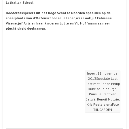
Lathallan School.
Doedelzakspelers uit het hoge Schotse Noorden speelden op de
speelplaats van d’Oefenschool en in Ieper, waar ook juf Fabienne
Viaene, juf Anja en haar kinderen Lotte en Vic Hoffmann aan een
plechtigheid deelnamen.
Ieper : 11 november
2013Speciale Last
Post met Prince Philip
Duke of Edinburgh,
Prins Laurent van
België, Benoit Mottrie,
Kris Peeters enzFoto
TIJL CAPOEN