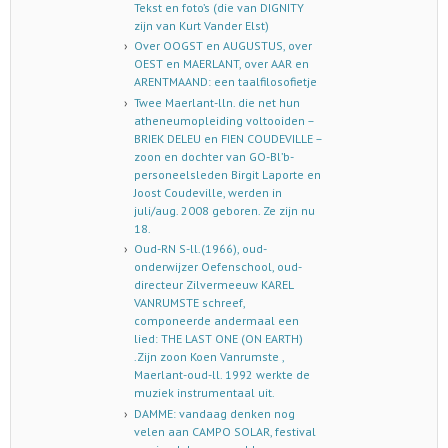
Tekst en foto’s (die van DIGNITY
zijn van Kurt Vander Elst)
Over OOGST en AUGUSTUS, over
OEST en MAERLANT, over AAR en
ARENTMAAND: een taalfilosofietje
Twee Maerlant-lln. die net hun
atheneumopleiding voltooiden –
BRIEK DELEU en FIEN COUDEVILLE –
zoon en dochter van GO-Bl’b-
personeelsleden Birgit Laporte en
Joost Coudeville, werden in
juli/aug. 2008 geboren. Ze zijn nu
18.
Oud-RN S-ll.(1966), oud-
onderwijzer Oefenschool, oud-
directeur Zilvermeeuw KAREL
VANRUMSTE schreef,
componeerde andermaal een
lied: THE LAST ONE (ON EARTH)
.Zijn zoon Koen Vanrumste ,
Maerlant-oud-ll. 1992 werkte de
muziek instrumentaal uit.
DAMME: vandaag denken nog
velen aan CAMPO SOLAR, festival