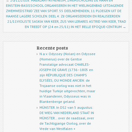
Post navigation
←
20/11/2018: MAERLANT-ATHENEUM, ZWEMSCHOLING DE HAAN EN
EINSTEIN-BASISSCHOOL ORGANISEREN IN HET WIELINGENBAD UITDAGENDE
ZWEMWEDSTRIJD ‘ZEE VAN SPORT. 55 DEELNEMENDEN, 11 PLOEGEN UIT DE
HAANSE LAGERE SCHOLEN. DEEL 4: ZIJ ORGANISEERDEN EN REALISEERDEN
21/11VIOLISTE SASKIA VAN KEER, ZUS VAN LERARES ASTRID VAN KEER, TRAD
EN TREEDT OP (24 en 25/11) IN HET BELLE EPOQUE-CENTRUM
→
Recente posts
N.a.v. Odyssey (Nolan) en Odyssee
(Homerus) over de Gentse
Franstalige advocaat CHARLES-
JOSEPH DE GRAVE (1736–1805 en
zijn RÉPUBLIQUE DES CHAMPS
ELYSÉES, OU MONDE ANCIEN: de
Trojaanse oorlog was niet in het
huidige Turkije uitgevochten, maar
in Vlaanderen, Odysseus was in
Blankenberge geland.
MÜNSTER. In DS2 van 5 augustus:
DE WIEG VAN NEDERLAND STAAT IN
MÜNSTER… over de raadzaal, over
de Tachtigjarige Oorlog, over de
Vrede van Westfalen +