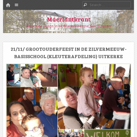
HOME
Menu
Search
SKIP TO CONTENT
Maerlantkrant
Reilen en zeilen in de Blankenbergse GO! scholen
21/11/ GROOTOUDERFEEST IN DE ZILVERMEEUW-
BASISSCHOOL (KLEUTERAFDELING) UITKERKE