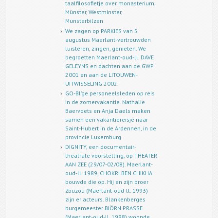
taalfilosofietje over monasterium,
Münster, Westminster,
Munsterbilzen
We zagen op PARKIES van 5
augustus Maerlant-vertrouwden
luisteren, zingen, genieten. We
begroetten Maerlant-oud-ll. DAVE
GELEYNS en dachten aan de GWP
2001 en aan de LITOUWEN-
UITWISSELING 2002.
GO-Bl’ge personeelsleden op reis
in de zomervakantie. Nathalie
Baervoets en Anja Daels maken
samen een vakantiereisje naar
Saint-Hubert in de Ardennen, in de
provincie Luxemburg.
DIGNITY, een documentair-
theatrale voorstelling, op THEATER
AAN ZEE (29/07-02/08). Maerlant-
oud-ll. 1989, CHOKRI BEN CHIKHA
bouwde die op. Hij en zijn broer
Zouzou (Maerlant-oud-ll. 1993)
zijn er acteurs. Blankenberges
burgemeester BJÖRN PRASSE
(Maerlant-oud-ll. 1998) woonde