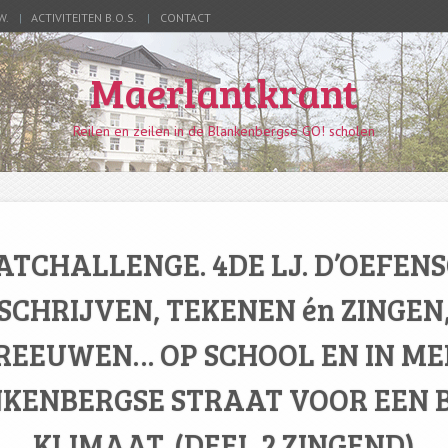
W.
ACTIVITEITEN B.O.S.
CONTACT
Maerlantkrant
Reilen en zeilen in de Blankenbergse GO! scholen
TCHALLENGE. 4DE LJ. D’OEFEN
SCHRIJVEN, TEKENEN én ZINGEN
REEUWEN… OP SCHOOL EN IN ME
KENBERGSE STRAAT VOOR EEN 
KLIMAAT. (DEEL 2 ZINGEND)