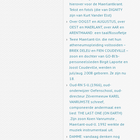
hierover voor de Maerlantkrant.
Tekst en foto’s (die van DIGNITY
zijn van Kurt Vander Elst)
Over OOGST en AUGUSTUS, over
OEST en MAERLANT, over AAR en
ARENTMAAND: een taalfilosofietje
Twee Maerlant-lln. die net hun
atheneumopleiding voltooiden –
BRIEK DELEU en FIEN COUDEVILLE –
zoon en dochter van GO-Bl’b-
personeelsleden Birgit Laporte en
Joost Coudeville, werden in
juli/aug. 2008 geboren. Ze zijn nu
18.
Oud-RN S-ll.(1966), oud-
onderwijzer Oefenschool, oud-
directeur Zilvermeeuw KAREL
VANRUMSTE schreef,
componeerde andermaal een
lied: THE LAST ONE (ON EARTH)
.Zijn zoon Koen Vanrumste ,
Maerlant-oud-ll. 1992 werkte de
muziek instrumentaal uit.
DAMME: vandaag denken nog