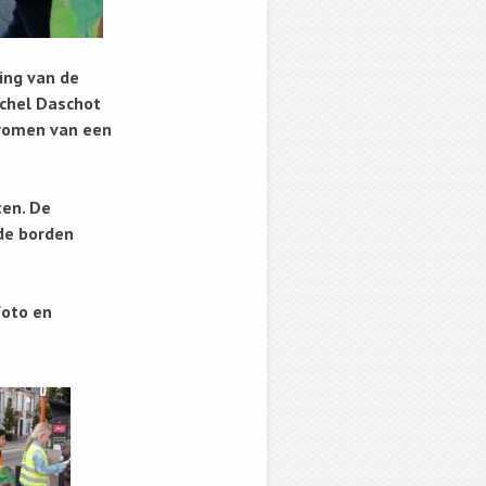
ing van de
ichel Daschot
dromen van een
ten. De
rde borden
foto en