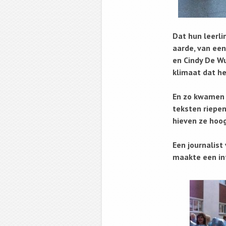
Dat hun leerl
aarde, van ee
en Cindy De Wu
klimaat dat he
En zo kwamen 
teksten riepen
hieven ze hoog
Een journalis
maakte een in