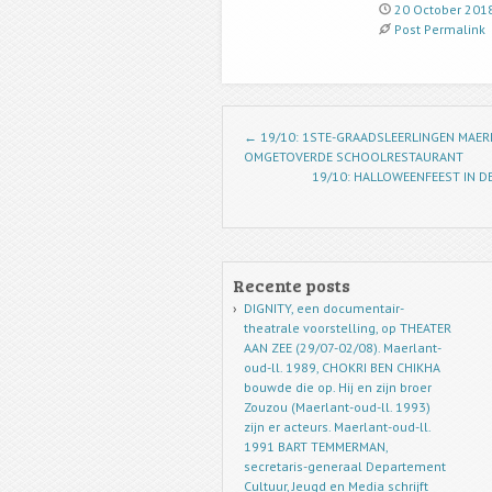
20 October 201
Post Permalink
Post navigation
←
19/10: 1STE-GRAADSLEERLINGEN MAER
OMGETOVERDE SCHOOLRESTAURANT
19/10: HALLOWEENFEEST IN DE
Recente posts
DIGNITY, een documentair-
theatrale voorstelling, op THEATER
AAN ZEE (29/07-02/08). Maerlant-
oud-ll. 1989, CHOKRI BEN CHIKHA
bouwde die op. Hij en zijn broer
Zouzou (Maerlant-oud-ll. 1993)
zijn er acteurs. Maerlant-oud-ll.
1991 BART TEMMERMAN,
secretaris-generaal Departement
Cultuur, Jeugd en Media schrijft