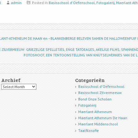
8
admin
Posted in
Basisschool d'Oefenschool
,
Fotogalerij
,
Maerlant At
LANT-ATHENEUM DE HAAN én –BLANKENBERGE BELEVEN SAMEN DE HALLOWEENFUIF 
 ZILVERMEEUW: GRIEZELIGE SPELLETJES, ENGE TATOEAGES, AKELIGE FILMS, SPANNE
FOTOSHOOT, EEN TENTOONSTELLING VAN KNUTSELWERKJES VAN DE 
Archief
Categorieën
Archief
Basisschool d'Oefenschool
Basisschool Zilvermeeuw
Bond Onze Scholen
Fotogalerij
Maerlant Atheneum
Maerlant Atheneum De Haan
Maerlant Middenschool
Taalfilosofie