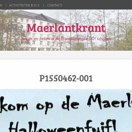
W.
ACTIVITEITEN B.O.S.
CONTACT
Maerlantkrant
Reilen en zeilen in de Blankenbergse GO! scholen
P1550462-001