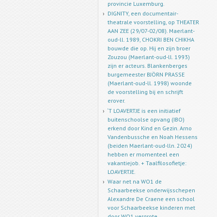
provincie Luxemburg.
DIGNITY, een documentair-
theatrale voorstelling, op THEATER
AAN ZEE (29/07-02/08). Maerlant-
oud-ll. 1989, CHOKRI BEN CHIKHA
bouwde die op. Hij en zijn broer
Zouzou (Maerlant-oud-ll. 1993)
zijn er acteurs. Blankenberges
burgemeester BJÖRN PRASSE
(Maerlant-oud-ll. 1998) woonde
de voorstelling bij en schrijft
erover.
‘T LOAVERTJE is een initiatief
buitenschoolse opvang (IBO)
erkend door Kind en Gezin. Arno
Vandenbussche en Noah Hessens
(beiden Maerlant-oud-lln. 2024)
hebben er momenteel een
vakantiejob. + Taalfilosofietje:
LOAVERTJE.
Waar net na WO1 de
Schaarbeekse onderwijsschepen
Alexandre De Craene een school
voor Schaarbeekse kinderen met
door WO1 vergrote