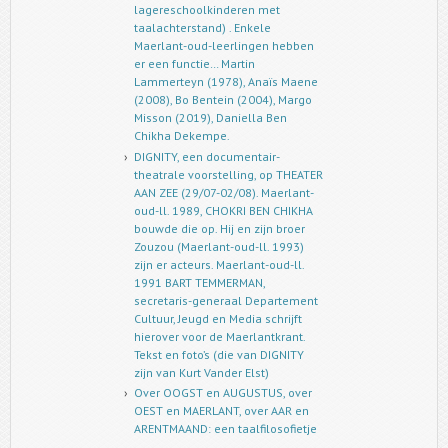
lagereschoolkinderen met
taalachterstand) . Enkele
Maerlant-oud-leerlingen hebben
er een functie… Martin
Lammerteyn (1978), Anaïs Maene
(2008), Bo Bentein (2004), Margo
Misson (2019), Daniella Ben
Chikha Dekempe.
DIGNITY, een documentair-
theatrale voorstelling, op THEATER
AAN ZEE (29/07-02/08). Maerlant-
oud-ll. 1989, CHOKRI BEN CHIKHA
bouwde die op. Hij en zijn broer
Zouzou (Maerlant-oud-ll. 1993)
zijn er acteurs. Maerlant-oud-ll.
1991 BART TEMMERMAN,
secretaris-generaal Departement
Cultuur, Jeugd en Media schrijft
hierover voor de Maerlantkrant.
Tekst en foto’s (die van DIGNITY
zijn van Kurt Vander Elst)
Over OOGST en AUGUSTUS, over
OEST en MAERLANT, over AAR en
ARENTMAAND: een taalfilosofietje