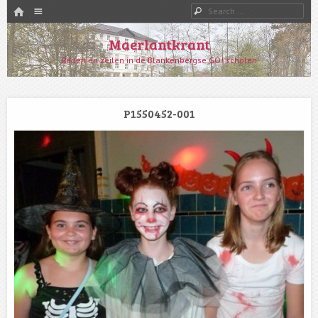
HOME
Menu
Search
SKIP TO CONTENT
Maerlantkrant
Reilen en zeilen in de Blankenbergse GO! scholen
P1550452-001