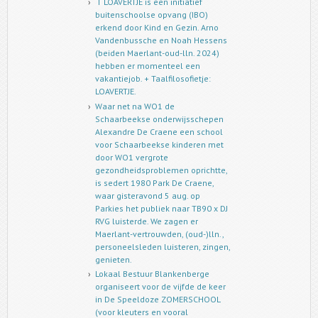
‘T LOAVERTJE is een initiatief
buitenschoolse opvang (IBO)
erkend door Kind en Gezin. Arno
Vandenbussche en Noah Hessens
(beiden Maerlant-oud-lln. 2024)
hebben er momenteel een
vakantiejob. + Taalfilosofietje:
LOAVERTJE.
Waar net na WO1 de
Schaarbeekse onderwijsschepen
Alexandre De Craene een school
voor Schaarbeekse kinderen met
door WO1 vergrote
gezondheidsproblemen oprichtte,
is sedert 1980 Park De Craene,
waar gisteravond 5 aug. op
Parkies het publiek naar TB90 x DJ
RVG luisterde. We zagen er
Maerlant-vertrouwden, (oud-)lln.,
personeelsleden luisteren, zingen,
genieten.
Lokaal Bestuur Blankenberge
organiseert voor de vijfde de keer
in De Speeldoze ZOMERSCHOOL
(voor kleuters en vooral