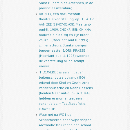
Saint-Hubert in de Ardennen, in de
provincie Luxemburg.
DIGNITY, een documentair-
theatrale voorstelling, op THEATER
AAN ZEE (29/07-02/08). Maerlant-
oud-ll. 1989, CHOKRI BEN CHIKHA
bouwde die op. Hij en zijn broer
Zouzou (Maerlant-oud-ll. 1993)
zijn er acteurs. Blankenberges
burgemeester BJÖRN PRASSE
(Maerlant-oud-ll. 1998) woonde
de voorstelling bij en schrijft
erover.
‘T LOAVERTJE is een initiatief
buitenschoolse opvang (IBO)
erkend door Kind en Gezin. Arno
Vandenbussche en Noah Hessens
(beiden Maerlant-oud-lln. 2024)
hebben er momenteel een
vakantiejob. + Taalfilosofietje:
LOAVERTJE.
Waar net na WO1 de
Schaarbeekse onderwijsschepen
Alexandre De Craene een school