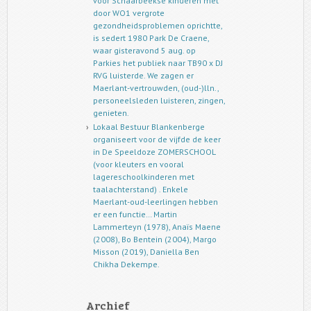
voor Schaarbeekse kinderen met
door WO1 vergrote
gezondheidsproblemen oprichtte,
is sedert 1980 Park De Craene,
waar gisteravond 5 aug. op
Parkies het publiek naar TB90 x DJ
RVG luisterde. We zagen er
Maerlant-vertrouwden, (oud-)lln.,
personeelsleden luisteren, zingen,
genieten.
Lokaal Bestuur Blankenberge
organiseert voor de vijfde de keer
in De Speeldoze ZOMERSCHOOL
(voor kleuters en vooral
lagereschoolkinderen met
taalachterstand) . Enkele
Maerlant-oud-leerlingen hebben
er een functie… Martin
Lammerteyn (1978), Anaïs Maene
(2008), Bo Bentein (2004), Margo
Misson (2019), Daniella Ben
Chikha Dekempe.
Archief