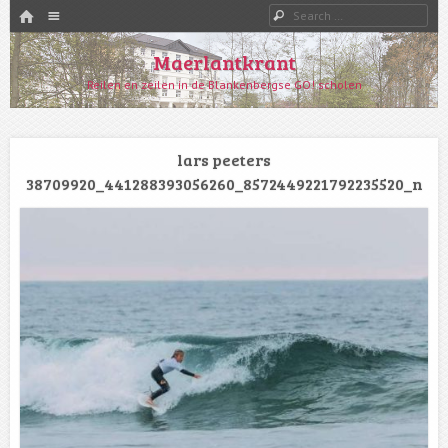
HOME
Menu
Search
SKIP TO CONTENT
Maerlantkrant
Reilen en zeilen in de Blankenbergse GO! scholen
lars peeters
38709920_441288393056260_8572449221792235520_n