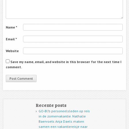
Name
*
Email
*
Website
Save my name, email, and website in this browser for the next time I
comment.
Recente posts
GO-Bl’b personeelsleden op reis
in de zomervakantie. Nathalie
Baervoets Anja Daels maken
samen een vakantiereisje naar