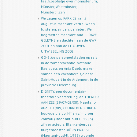
taalfilosofietje over monasterium,
Münster, Westminster,
Munsterbilzen
We zagen op PARKIES van 5
augustus Maerlant-vertrouwden
luisteren, zingen, genieten. We
begroetten Maerlant-oud-ll. DAVE
GELEYNS en dachten aan de GWP
2001 en aan de LITOUWEN-
UITWISSELING 2002.
GO-Bl’ge personeelsleden op reis
in de zomervakantie. Nathalie
Baervoets en Anja Daels maken
samen een vakantiereisje naar
Saint-Hubert in de Ardennen, in de
provincie Luxemburg.
DIGNITY, een documentair-
theatrale voorstelling, op THEATER
AAN ZEE (29/07-02/08). Maerlant-
oud-ll. 1989, CHOKRI BEN CHIKHA
bouwde die op. Hij en zijn broer
Zouzou (Maerlant-oud-ll. 1993)
zijn er acteurs. Blankenberges
burgemeester BJÖRN PRASSE
(Maerlant-oud-ll. 1998) woonde