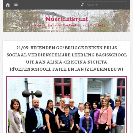
HOME
Menu
Search
SKIP TO CONTENT
Maerlantkrant
Reilen en zeilen in de Blankenbergse GO! scholen
21/05: VRIENDEN GO! BRUGGE REIKEN PRIJS
SOCIAAL VERDIENSTELIJKE LEERLING BASISSCHOOL
UIT AAN ALISIA-CRISTINA NICHITA
(d’OEFENSCHOOL), FAITH EN IAN (ZILVERMEEUW)