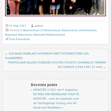
21 May 2017
admin
Posted in
Basisschool d'Oefenschool
,
Basisschool Zilvermeeuw
,
Maerlant Atheneum
,
Maerlant Middenschool
Post Permalink
Post navigation
←
GSA-RAAD MAERLANT-ATHENEUM WINT FOTOWEDSTRIJD GSA
VLAANDEREN
TWINTIG JAAR GELDEN OVERLEED DICHTER, ESSAYIST, JOURNALIST HERMAN
DE CONINCK (1944-1997, 22 mei)
→
Recente posts
MÜNSTER. In DS2 van 5 augustus:
DE WIEG VAN NEDERLAND STAAT IN
MÜNSTER… over de raadzaal, over
de Tachtigjarige Oorlog, over de
Vrede van Westfalen +