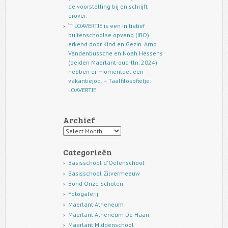
de voorstelling bij en schrijft
erover.
‘T LOAVERTJE is een initiatief
buitenschoolse opvang (IBO)
erkend door Kind en Gezin. Arno
Vandenbussche en Noah Hessens
(beiden Maerlant-oud-lln. 2024)
hebben er momenteel een
vakantiejob. + Taalfilosofietje:
LOAVERTJE.
Archief
Archief
Categorieën
Basisschool d'Oefenschool
Basisschool Zilvermeeuw
Bond Onze Scholen
Fotogalerij
Maerlant Atheneum
Maerlant Atheneum De Haan
Maerlant Middenschool