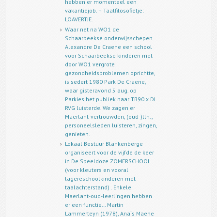
hebben er momenteel een
vakantiejob. + Taalfilosofietje:
LOAVERTJE.
Waar net na WO1 de
Schaarbeekse onderwijsschepen
Alexandre De Craene een school
voor Schaarbeekse kinderen met
door WO1 vergrote
gezondheidsproblemen oprichtte,
is sedert 1980 Park De Craene,
waar gisteravond 5 aug. op
Parkies het publiek naar TB90 x DJ
RVG luisterde. We zagen er
Maerlant-vertrouwden, (oud-)lln.,
personeelsleden luisteren, zingen,
genieten.
Lokaal Bestuur Blankenberge
organiseert voor de vijfde de keer
in De Speeldoze ZOMERSCHOOL
(voor kleuters en vooral
lagereschoolkinderen met
taalachterstand) . Enkele
Maerlant-oud-leerlingen hebben
er een functie… Martin
Lammerteyn (1978), Anaïs Maene