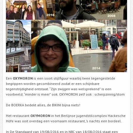
Een
OXYMORON
is een soort stijlfiguur waarbij twee tegengestelde
begrippen worden gecombineerd zodat er een schijnbare
tegenstrijdigheid ontstaat. “Zijn zwijgen was welsprekend” is een
voorbeeld, “minder is meer” ook. OXYMORON zelf ook : scherpzinnig/stom
De BOERKA bedekt alles, de BIKINI bijna niets!
Het restaurant
OXYMORON
in het Berlijnse jugendstilcomplex Hackesche
Höfe was ooit overdag een voornaam restaurant, ’s nachts een bordeel.
In De Standaard van 19/08/2016 en in NRC van 18/08/2016 staat een