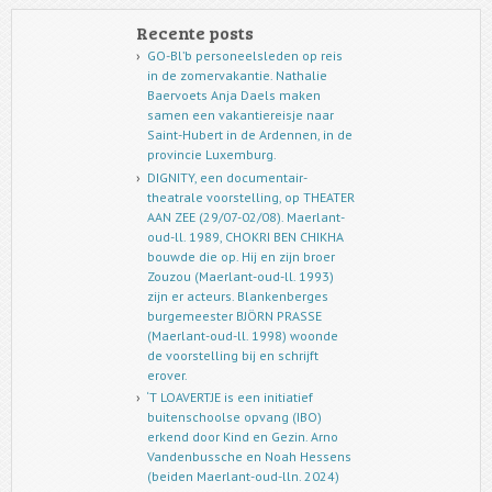
Recente posts
GO-Bl’b personeelsleden op reis
in de zomervakantie. Nathalie
Baervoets Anja Daels maken
samen een vakantiereisje naar
Saint-Hubert in de Ardennen, in de
provincie Luxemburg.
DIGNITY, een documentair-
theatrale voorstelling, op THEATER
AAN ZEE (29/07-02/08). Maerlant-
oud-ll. 1989, CHOKRI BEN CHIKHA
bouwde die op. Hij en zijn broer
Zouzou (Maerlant-oud-ll. 1993)
zijn er acteurs. Blankenberges
burgemeester BJÖRN PRASSE
(Maerlant-oud-ll. 1998) woonde
de voorstelling bij en schrijft
erover.
‘T LOAVERTJE is een initiatief
buitenschoolse opvang (IBO)
erkend door Kind en Gezin. Arno
Vandenbussche en Noah Hessens
(beiden Maerlant-oud-lln. 2024)