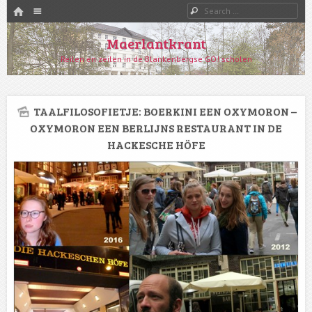
HOME
Menu
Search
SKIP TO CONTENT
Maerlantkrant
Reilen en zeilen in de Blankenbergse GO! scholen
TAALFILOSOFIETJE: BOERKINI EEN OXYMORON –
OXYMORON EEN BERLIJNS RESTAURANT IN DE
HACKESCHE HÖFE