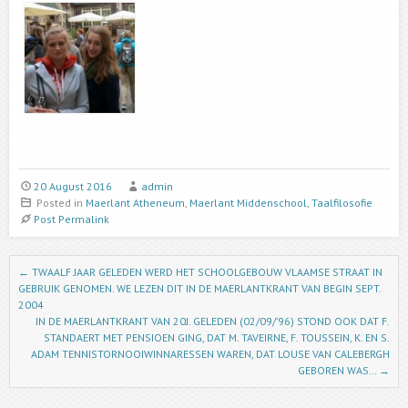
20 August 2016
admin
Posted in
Maerlant Atheneum
,
Maerlant Middenschool
,
Taalfilosofie
Post Permalink
Post navigation
←
TWAALF JAAR GELEDEN WERD HET SCHOOLGEBOUW VLAAMSE STRAAT IN
GEBRUIK GENOMEN. WE LEZEN DIT IN DE MAERLANTKRANT VAN BEGIN SEPT.
2004
IN DE MAERLANTKRANT VAN 20J. GELEDEN (02/09/’96) STOND OOK DAT F.
STANDAERT MET PENSIOEN GING, DAT M. TAVEIRNE, F. TOUSSEIN, K. EN S.
ADAM TENNISTORNOOIWINNARESSEN WAREN, DAT LOUSE VAN CALEBERGH
GEBOREN WAS…
→